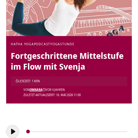
HATHA YOGA
PODCAST
YOGASTUNDE
Fortgeschrittene Mittelstufe
im Flow mit Svenja
LESEZEIT: 1 MIN
VON
OMKARA
VOR 4 JAHREN
ZULETZT AKTUALISIERT: 16. MAI 2026 11:00
Audio-
Player