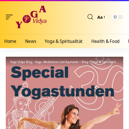
Aa
Größenänderun
Home
News
Yoga & Spiritualität
Health & Food
Yoga Vidya Blog - Yoga, Meditation und Ayurveda
>
Blog
>
Yoga & Spiritualität
>
Hath