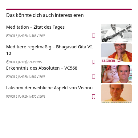
Das könnte dich auch interessieren
Meditation – Zitat des Tages
VOR 6 JAHREN
466 VIEWS
Meditiere regelmäßig – Bhagavad Gita VI.
10
VOR 1 JAHR
624 VIEWS
Erkenntnis des Absoluten – VC568
VOR 7 JAHREN
569 VIEWS
Lakshmi der weibliche Aspekt von Vishnu
VOR 6 JAHREN
470 VIEWS