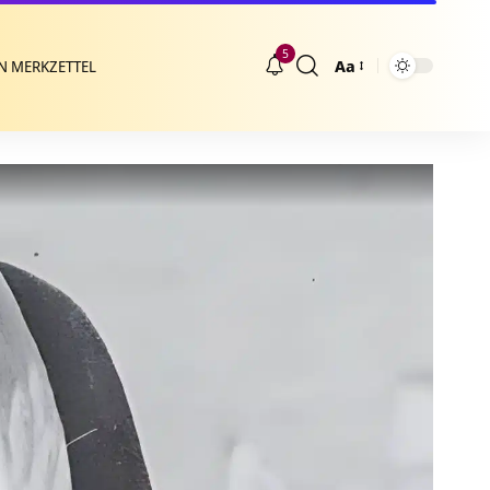
5
Aa
N MERKZETTEL
Größenänderung