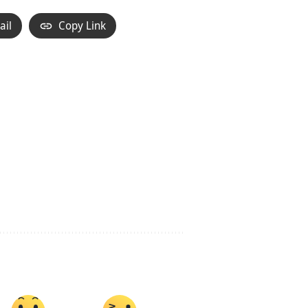
ail
Copy Link