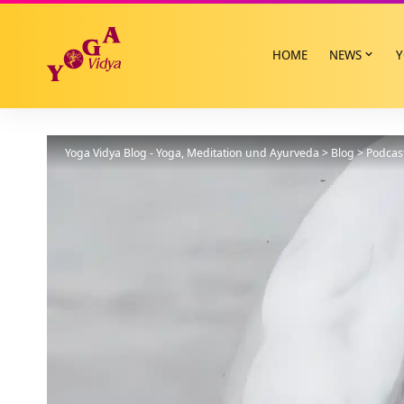
HOME
NEWS
Y
Yoga Vidya Blog - Yoga, Meditation und Ayurveda
>
Blog
>
Podcas