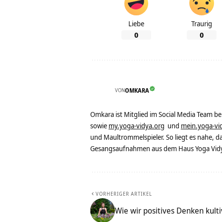
Liebe
Traurig
0
0
VON
OMKARA
Omkara ist Mitglied im Social Media Team b
sowie
my.yoga-vidya.org
und
mein.yoga-vi
und Maultrommelspieler. So liegt es nahe, 
Gesangsaufnahmen aus dem Haus Yoga Vidya
VORHERIGER ARTIKEL
Wie wir positives Denken kult