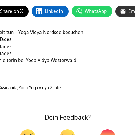
Share on X
LinkedIn
WhatsApp
Em
izeit tun – Yoga Vidya Nordsee besuchen
 Tages
 Tages
 Tages
leiterin bei Yoga Vidya Westerwald
Sivananda
Yoga
Yoga Vidya
Zitate
Dein Feedback?