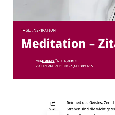
TÄGL. INSPIRATION
Meditation – Zi
VON
OMKARA
VOR 6 JAHREN
ZULETZT AKTUALISIERT: 22. JULI 2019 12:27
Reinheit des Geistes, Zers
Streben sind die wichtigst
SHARE