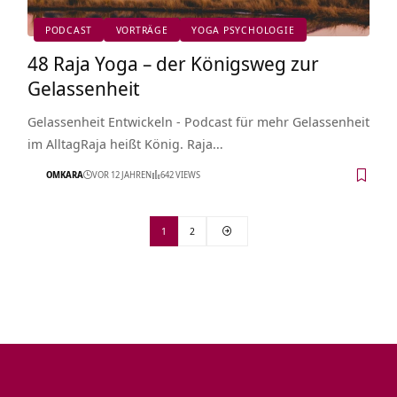
PODCAST
VORTRÄGE
YOGA PSYCHOLOGIE
48 Raja Yoga – der Königsweg zur
Gelassenheit
Gelassenheit Entwickeln - Podcast für mehr Gelassenheit
im AlltagRaja heißt König. Raja…
OMKARA
VOR 12 JAHREN
642 VIEWS
1
2