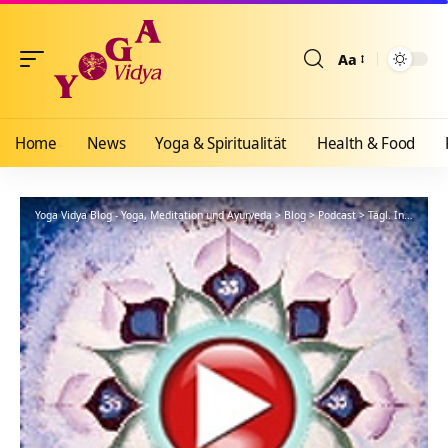
Aa
Größenänderun
Home
News
Yoga & Spiritualität
Health & Food
Yoga Vidya Blog - Yoga, Meditation und Ayurveda
>
Blog
>
Podcast
>
Tägl. Inspiration