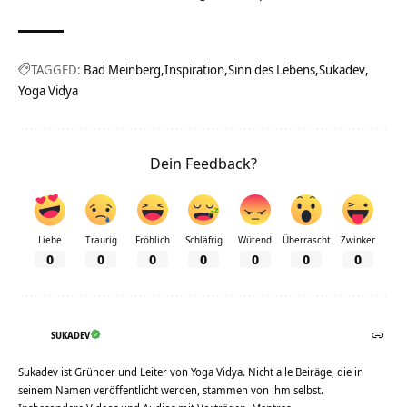
TAGGED:
Bad Meinberg
Inspiration
Sinn des Lebens
Sukadev
Yoga Vidya
Dein Feedback?
Liebe
Traurig
Fröhlich
Schläfrig
Wütend
Überrascht
Zwinker
0
0
0
0
0
0
0
SUKADEV
Sukadev ist Gründer und Leiter von Yoga Vidya. Nicht alle Beiräge, die in
seinem Namen veröffentlicht werden, stammen von ihm selbst.