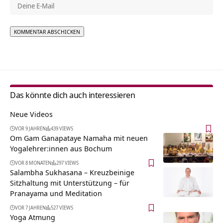
Alternative:
Das könnte dich auch interessieren
Neue Videos
VOR 9 JAHREN
439 VIEWS
Om Gam Ganapataye Namaha mit neuen
Yogalehrer:innen aus Bochum
VOR 8 MONATEN
297 VIEWS
Salambha Sukhasana – Kreuzbeinige
Sitzhaltung mit Unterstützung – für
Pranayama und Meditation
VOR 7 JAHREN
527 VIEWS
Yoga Atmung