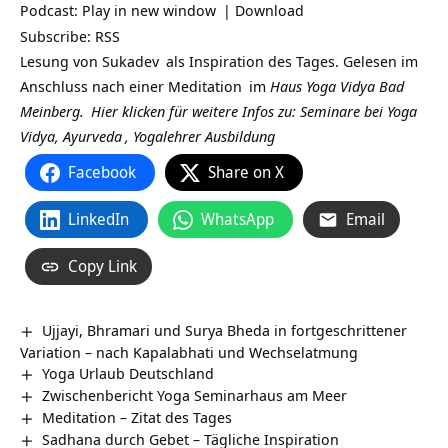
Podcast:
Play in new window
|
Download
Subscribe:
RSS
Lesung von
Sukadev
als Inspiration des Tages. Gelesen im
Anschluss nach einer
Meditation
im
Haus Yoga Vidya Bad
Meinberg.
Hier klicken für weitere Infos zu: Seminare bei
Yoga
Vidya,
Ayurveda
,
Yogalehrer Ausbildung
Facebook
Share on X
LinkedIn
WhatsApp
Email
Copy Link
Ujjayi, Bhramari und Surya Bheda in fortgeschrittener
Variation – nach Kapalabhati und Wechselatmung
Yoga Urlaub Deutschland
Zwischenbericht Yoga Seminarhaus am Meer
Meditation – Zitat des Tages
Sadhana durch Gebet – Tägliche Inspiration