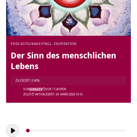
PODCAST
SUKADEV
TÄGL. INSPIRATION
Der Sinn des menschlichen
Lebens
LESEZEIT: 0 MIN
VON
SUKADEV
VOR 17 JAHREN
ZULETZT AKTUALISIERT: 24. MÄRZ 2026 10:16
Audio-
Player