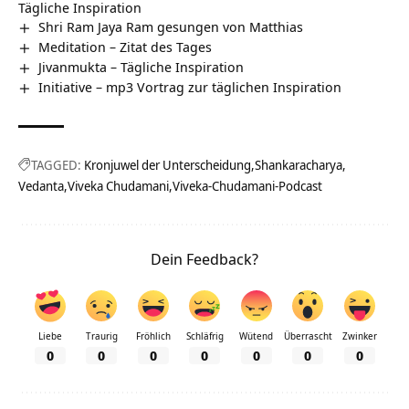
Tägliche Inspiration
Shri Ram Jaya Ram gesungen von Matthias
Meditation – Zitat des Tages
Jivanmukta – Tägliche Inspiration
Initiative – mp3 Vortrag zur täglichen Inspiration
TAGGED:
Kronjuwel der Unterscheidung
Shankaracharya
Vedanta
Viveka Chudamani
Viveka-Chudamani-Podcast
Dein Feedback?
Liebe
Traurig
Fröhlich
Schläfrig
Wütend
Überrascht
Zwinker
0
0
0
0
0
0
0