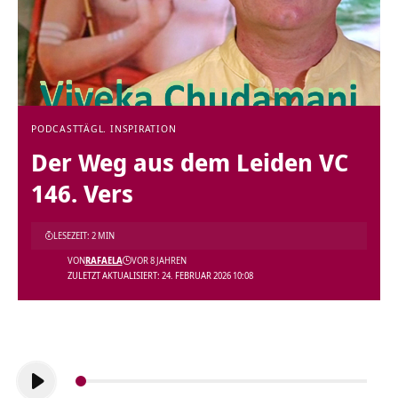
PODCAST
TÄGL. INSPIRATION
Der Weg aus dem Leiden VC
146. Vers
LESEZEIT: 2 MIN
VON
RAFAELA
VOR 8 JAHREN
ZULETZT AKTUALISIERT: 24. FEBRUAR 2026 10:08
Audio-
Player