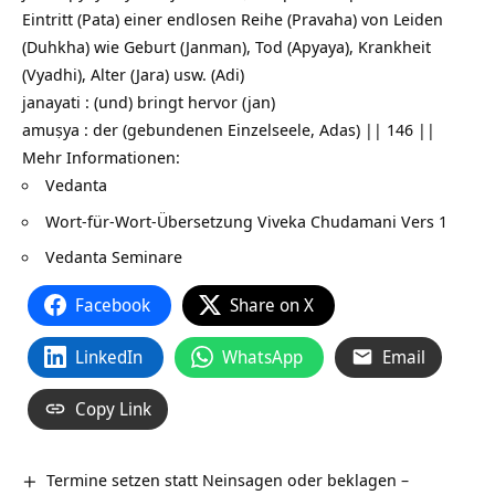
Eintritt (Pata) einer endlosen Reihe (Pravaha) von Leiden
(Duhkha) wie Geburt (Janman), Tod (Apyaya), Krankheit
(Vyadhi), Alter (Jara) usw. (Adi)
janayati : (und) bringt hervor (jan)
amuṣya : der (gebundenen Einzelseele, Adas) || 146 ||
Mehr Informationen:
Vedanta
Wort-für-Wort-Übersetzung
Viveka Chudamani Vers 1
Vedanta Seminare
Facebook
Share on X
LinkedIn
WhatsApp
Email
Copy Link
Termine setzen statt Neinsagen oder beklagen –