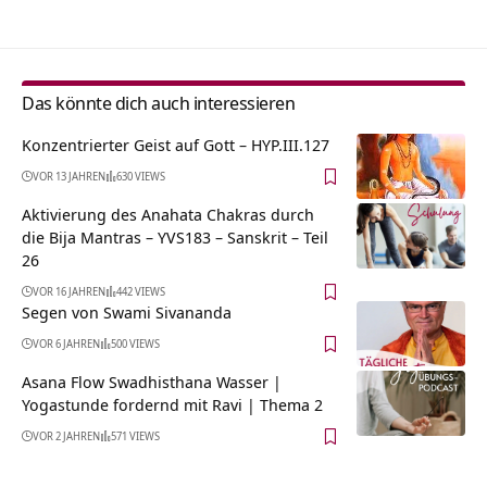
Das könnte dich auch interessieren
Konzentrierter Geist auf Gott – HYP.III.127
VOR 13 JAHREN
630 VIEWS
Aktivierung des Anahata Chakras durch
die Bija Mantras – YVS183 – Sanskrit – Teil
26
VOR 16 JAHREN
442 VIEWS
Segen von Swami Sivananda
VOR 6 JAHREN
500 VIEWS
Asana Flow Swadhisthana Wasser |
Yogastunde fordernd mit Ravi | Thema 2
VOR 2 JAHREN
571 VIEWS