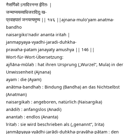
नैसर्गिको ऽनादिरनन्त ईरितः |
जन्माप्ययव्याधिजरादिदुःख-
प्रवाहपातं जनयत्यमुष्य || १४६ ||ajnana-mulo’yam anatma-
bandho
naisargiko’nadir ananta iritah |
janmapyaya-vyadhi-jaradi-duhkha-
pravaha-patam janayaty amushya || 146 ||
Wort-für-Wort-Übersetzung:
ajñāna-mūlaḥ : hat ihren Ursprung („Wurzel“, Mula) in der
Unwissenheit (Ajnana)
ayam : die (Ayam)
anātma-bandhaḥ : Bindung (Bandha) an das Nichtselbst
(Anatman)
naisargikaḥ : angeboren, natürlich (Naisargika)
anādiḥ : anfangslos (Anadi)
anantaḥ : endlos (Ananta)
īritaḥ : sie wird beschrieben als („genannt“, Irita)
janmāpyaya-vyādhi-jarādi-duḥkha-pravāha-pātam : den