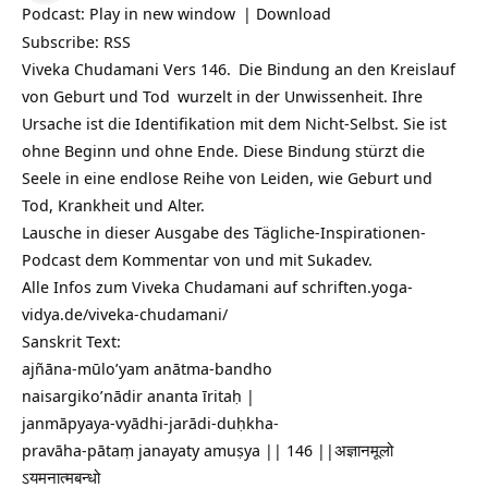
Podcast:
Play in new window
|
Download
Subscribe:
RSS
Viveka Chudamani Vers 146.
Die Bindung an den Kreislauf
von Geburt und
Tod
wurzelt in der Unwissenheit. Ihre
Ursache ist die Identifikation mit dem Nicht-Selbst. Sie ist
ohne Beginn und ohne Ende. Diese Bindung stürzt die
Seele in eine endlose Reihe von Leiden, wie Geburt und
Tod, Krankheit und Alter.
Lausche in dieser Ausgabe des Tägliche-Inspirationen-
Podcast dem Kommentar von und mit Sukadev.
Alle Infos zum Viveka Chudamani auf
schriften.yoga-
vidya.de/viveka-chudamani/
Sanskrit Text:
ajñāna-mūlo’yam anātma-bandho
naisargiko’nādir ananta īritaḥ |
janmāpyaya-vyādhi-jarādi-duḥkha-
pravāha-pātaṃ janayaty amuṣya || 146 ||अज्ञानमूलो
ऽयमनात्मबन्धो