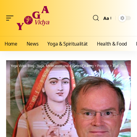
Aa
Größenänderun
Home
News
Yoga & Spiritualität
Health & Food
Yoga Vidya Blog - Yoga, Meditation und Ayurveda
>
Blog
>
Podcast
>
Tägl. Inspiration