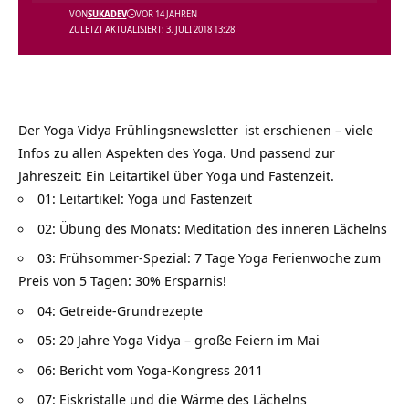
VON
SUKADEV
VOR 14 JAHREN
ZULETZT AKTUALISIERT: 3. JULI 2018 13:28
Der
Yoga Vidya Frühlingsnewsletter
ist erschienen – viele
Infos zu allen Aspekten des Yoga. Und passend zur
Jahreszeit: Ein Leitartikel über Yoga und Fastenzeit.
01: Leitartikel: Yoga und Fastenzeit
02: Übung des Monats: Meditation des inneren Lächelns
03: Frühsommer-Spezial: 7 Tage Yoga Ferienwoche zum
Preis von 5 Tagen: 30% Ersparnis!
04: Getreide-Grundrezepte
05: 20 Jahre Yoga Vidya – große Feiern im Mai
06: Bericht vom Yoga-Kongress 2011
07: Eiskristalle und die Wärme des Lächelns