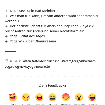
Neue Sevaka in Bad Meinberg
Was man tun kann, um von anderen wahrgenommen zu
werden 1
Der nächste Schritt zur Anerkennung: Yoga Vidya e.V.
reicht Antrag zur Änderung seiner Rechtsform ein
Yoga – Zitat des Tages
Yoga Wiki über Dhanurasana
TAGGED:
Fasten
fastenzeit
fruehling
Sitaram
tour
Vishwanath
yoga-blog-news
yoga-newsletter
Dein Feedback?
Liebe
Traurig
Fröhlich
Schläfrig
Wütend
Überrascht
Zwinker