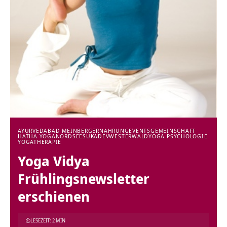
AYURVEDA
BAD MEINBERG
ERNÄHRUNG
EVENTS
GEMEINSCHAFT
HATHA YOGA
NORDSEE
SUKADEV
WESTERWALD
YOGA PSYCHOLOGIE
YOGATHERAPIE
Yoga Vidya
Frühlingsnewsletter
erschienen
LESEZEIT: 2 MIN