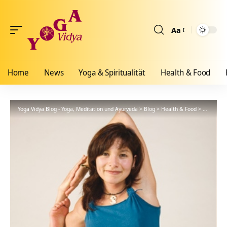
Aa
Größenänderun
Home
News
Yoga & Spiritualität
Health & Food
Yoga Vidya Blog - Yoga, Meditation und Ayurveda
>
Blog
>
Health & Food
>
Ayurveda