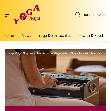
Aa
Größenänderun
Home
News
Yoga & Spiritualität
Health & Food
Yoga Vidya Blog - Yoga, Meditation und Ayurveda
>
Blog
>
Podcast
>
Mantra
>
Bhaja