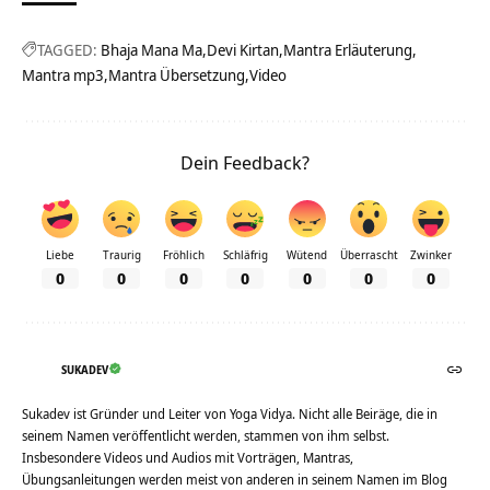
TAGGED:
Bhaja Mana Ma
Devi Kirtan
Mantra Erläuterung
Mantra mp3
Mantra Übersetzung
Video
Dein Feedback?
Liebe
Traurig
Fröhlich
Schläfrig
Wütend
Überrascht
Zwinker
0
0
0
0
0
0
0
SUKADEV
Sukadev ist Gründer und Leiter von Yoga Vidya. Nicht alle Beiräge, die in
seinem Namen veröffentlicht werden, stammen von ihm selbst.
Insbesondere Videos und Audios mit Vorträgen, Mantras,
Übungsanleitungen werden meist von anderen in seinem Namen im Blog