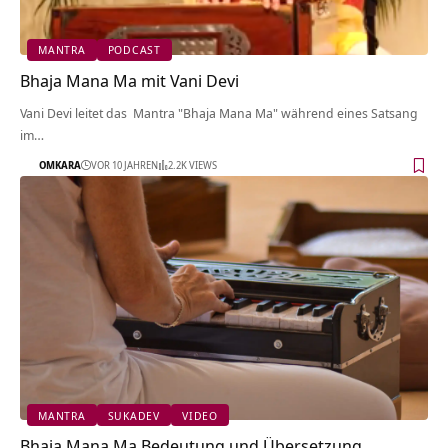
MANTRA
PODCAST
Bhaja Mana Ma mit Vani Devi
Vani Devi leitet das Mantra "Bhaja Mana Ma" während eines Satsang
im…
OMKARA
VOR 10 JAHREN
2.2K VIEWS
MANTRA
SUKADEV
VIDEO
Bhaja Mana Ma Bedeutung und Übersetzung