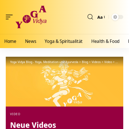
Aa
Größenänderun
Home
News
Yoga & Spiritualität
Health & Food
Yoga Vidya Blog - Yoga, Meditation und Ayurveda
>
Blog
>
Videos
>
Video
>
Neue Vid
VIDEO
Neue Videos