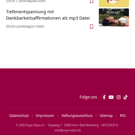
VOR 17 JAHREN
466 VIEWS
Tiefenentspannung mit
Dankbarkeitsaffirmationen als mp3 Datei
VOR 6 JAHREN
651 VIEWS
Folge uns
Datenschutz
Impressum
Haftungsausschluss
Sitemap
RSS
© 2026 Yoga Vidya e.V. · Yogaweg 7 · 32805 Horn‑Bad Meinberg · +49 5234 87‑0 ·
info@yoga‑vidya.de