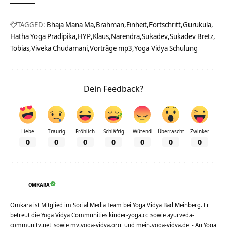
TAGGED:
Bhaja Mana Ma
Brahman
Einheit
Fortschritt
Gurukula
Hatha Yoga Pradipika
HYP
Klaus
Narendra
Sukadev
Sukadev Bretz
Tobias
Viveka Chudamani
Vorträge mp3
Yoga Vidya Schulung
Dein Feedback?
Liebe
Traurig
Fröhlich
Schläfrig
Wütend
Überrascht
Zwinker
0
0
0
0
0
0
0
OMKARA
Omkara ist Mitglied im Social Media Team bei Yoga Vidya Bad Meinberg. Er
betreut die Yoga Vidya Communities
kinder-yoga.cc
sowie
ayurveda-
community.net
sowie
my.yoga-vidya.org
und
mein.yoga-vidya.de
- An Yoga