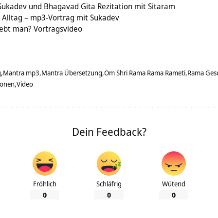
ukadev und Bhagavad Gita Rezitation mit Sitaram
 Alltag – mp3-Vortrag mit Sukadev
lebt man? Vortragsvideo
g
Mantra mp3
Mantra Übersetzung
Om Shri Rama Rama Rameti
Rama Gesc
ionen
Video
Dein Feedback?
Fröhlich
Schläfrig
Wütend
0
0
0