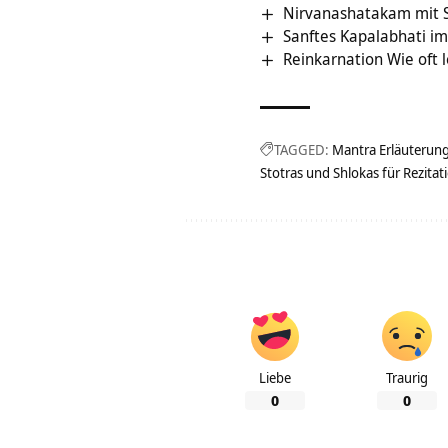
Nirvanashatakam mit S
Sanftes Kapalabhati im
Reinkarnation Wie oft 
TAGGED:
Mantra Erläuterun
Stotras und Shlokas für Rezitat
Liebe
Traurig
0
0