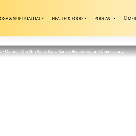
OGA & SPIRITUALITÄT
HEALTH & FOOD
PODCAST
MEI
t
>
Mantra
>
Om Shri Rama Rama Rameti Bedeutung und Übersetzung