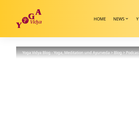
HOME
NEWS
Y
Yoga Vidya Blog - Yoga, Meditation und Ayurveda
>
Blog
>
Podcas