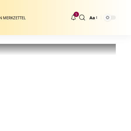
5
Aa
N MERKZETTEL
Größenänderung