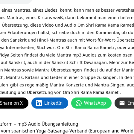
eines Mantras, eines Liedes, kennt, kann man es besser versteh
nes Mantras, eines Kirtans weiß, dann bekommt man einen tiefere
bersetzung, diese Video und Audio Om Shri Rama Rama Rameti Erlä
sen Erläuterungen hältst, schreibe doch in den Kommentar, ob du 
ei den Sanskrit und Hindi-Mantras auch mit Wort-für-Wort-Überset
ya Internetseiten, Stichwort
Om Shri Rama Rama Rameti
, oder a
dya Seiten findest du viele Mantra mp3 Audios zum kostenlosen D
 auf Sanskrit, auch in der Sanskrit Schrift Devanagari. Mehr zur
Be
en Mantras sowie
Mantra Übersetzungen
findest du auf
der Mantr
ch, Mantras, Kirtans und Lieder in einer Gruppe zu singen. In den
ulen
gibt es regelmäßig Mantra Konzerte und Mantra-Singen, au
edeutung und Übersetzung von Om Shri Rama Rama Rameti.
Share on X
LinkedIn
WhatsApp
Em
rzform – mp3 Audio Übungsanleitung
s vom spanischen Yoga-Satsanga-Verband (European and World