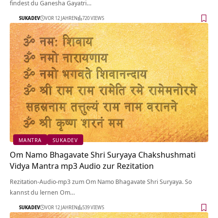
findest du Ganesha Gayatri…
SUKADEV
VOR 12 JAHREN
720 VIEWS
MANTRA
SUKADEV
Om Namo Bhagavate Shri Suryaya Chakshushmati
Vidya Mantra mp3 Audio zur Rezitation
Rezitation-Audio-mp3 zum Om Namo Bhagavate Shri Suryaya. So
kannst du lernen Om…
SUKADEV
VOR 12 JAHREN
539 VIEWS