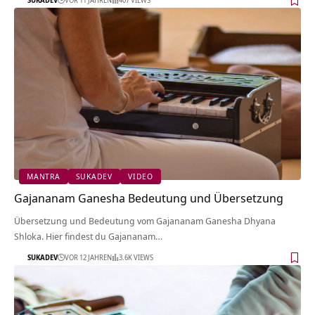
SUKADEV
VOR 11 JAHREN
407 VIEWS
MANTRA
SUKADEV
VIDEO
Gajananam Ganesha Bedeutung und Übersetzung
Übersetzung und Bedeutung vom Gajananam Ganesha Dhyana
Shloka. Hier findest du Gajananam…
SUKADEV
VOR 12 JAHREN
3.6K VIEWS