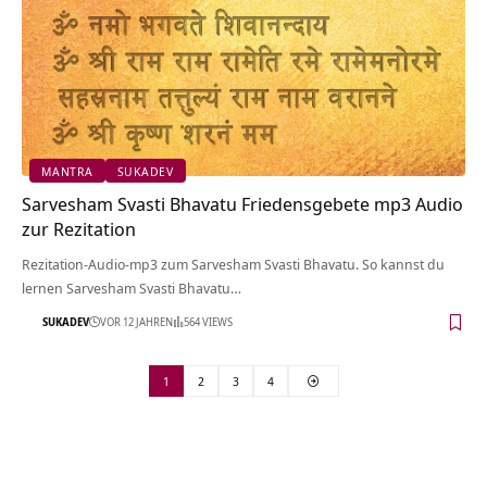
MANTRA
SUKADEV
Sarvesham Svasti Bhavatu Friedensgebete mp3 Audio
zur Rezitation
Rezitation-Audio-mp3 zum Sarvesham Svasti Bhavatu. So kannst du
lernen Sarvesham Svasti Bhavatu…
SUKADEV
VOR 12 JAHREN
564 VIEWS
1
2
3
4