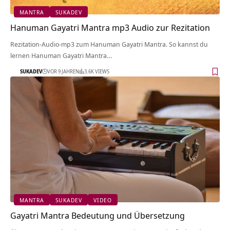
MANTRA
SUKADEV
Hanuman Gayatri Mantra mp3 Audio zur Rezitation
Rezitation-Audio-mp3 zum Hanuman Gayatri Mantra. So kannst du
lernen Hanuman Gayatri Mantra…
SUKADEV
VOR 9 JAHREN
3.6K VIEWS
MANTRA
SUKADEV
VIDEO
Gayatri Mantra Bedeutung und Übersetzung