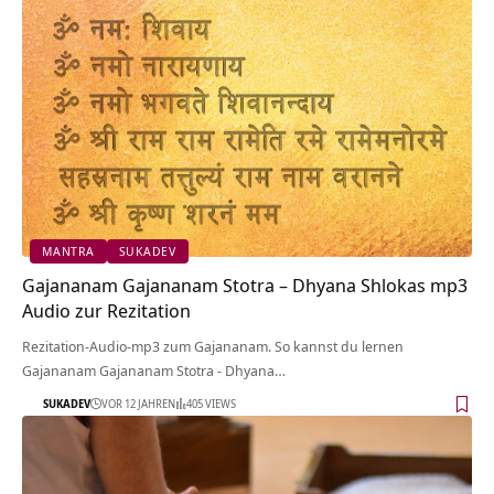
MANTRA
SUKADEV
Gajananam Gajananam Stotra – Dhyana Shlokas mp3
Audio zur Rezitation
Rezitation-Audio-mp3 zum Gajananam. So kannst du lernen
Gajananam Gajananam Stotra - Dhyana…
SUKADEV
VOR 12 JAHREN
405 VIEWS