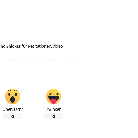
und Shlokas für Rezitationen
Video
Überrascht
Zwinker
0
0