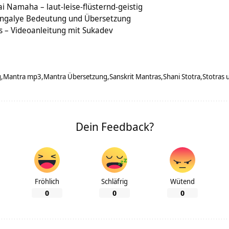
 Namaha – laut-leise-flüsternd-geistig
ngalye Bedeutung und Übersetzung
s – Videoanleitung mit Sukadev
g
Mantra mp3
Mantra Übersetzung
Sanskrit Mantras
Shani Stotra
Stotras 
Dein Feedback?
Fröhlich
Schläfrig
Wütend
0
0
0