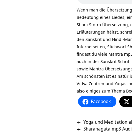
Wenn man die Übersetzung 
Bedeutung eines Liedes, ei
Shani Stotra Übersetzung, d
Erläuterungen hältst, schre
den Sanskrit und Hindi-Man
Internetseiten, Stichwort
Sh
findest du viele Mantra mp
auch in der Sanskrit Schrif
sowie
Mantra Übersetzung
Am schönsten ist es natürli
Vidya Zentren und Yogasch
also einiges zum Thema Be
Facebook
Yoga und Meditation al
Sharanagata mp3 Audio