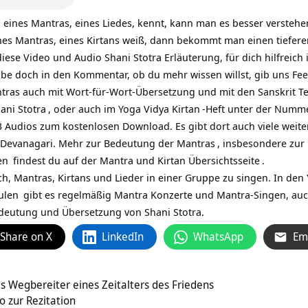
eines Mantras, eines Liedes, kennt, kann man es besser versteh
nes Mantras, eines Kirtans weiß, dann bekommt man einen tiefere
iese Video und Audio Shani Stotra Erläuterung, für dich hilfreich 
ibe doch in den Kommentar, ob du mehr wissen willst, gib uns Fee
tras auch mit Wort-für-Wort-Übersetzung und mit den Sanskrit Te
ani Stotra
, oder auch im Yoga Vidya
Kirtan
-Heft unter der Numme
3 Audios zum kostenlosen Download. Es gibt dort auch viele weit
t Devanagari. Mehr zur
Bedeutung der Mantras
, insbesondere zur
en
findest du auf
der Mantra und Kirtan Übersichtsseite
.
ch, Mantras, Kirtans und Lieder in einer Gruppe zu singen. In den
ulen
gibt es regelmäßig Mantra Konzerte und Mantra-Singen, au
deutung und Übersetzung von Shani Stotra.
Share on X
LinkedIn
WhatsApp
Em
s Wegbereiter eines Zeitalters des Friedens
 zur Rezitation