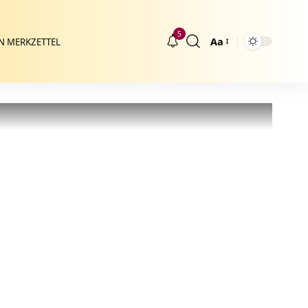
5
Aa
N MERKZETTEL
Größenänderung