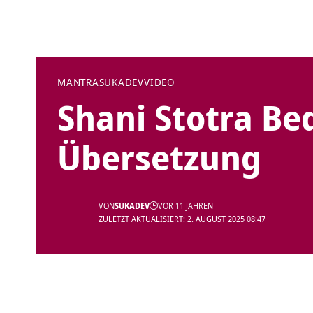
MANTRA
SUKADEV
VIDEO
Shani Stotra B
Übersetzung
VON
SUKADEV
VOR 11 JAHREN
ZULETZT AKTUALISIERT: 2. AUGUST 2025 08:47