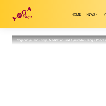
HOME
NEWS
Y
Yoga Vidya Blog - Yoga, Meditation und Ayurveda
>
Blog
>
Podcas