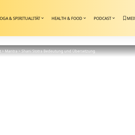
OGA & SPIRITUALITÄT
HEALTH & FOOD
PODCAST
MEI
t
>
Mantra
>
Shani Stotra Bedeutung und Übersetzung