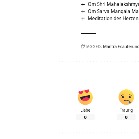
Om Shri Mahalakshmyai
Om Sarva Mangala Ma
Meditation des Herzen
TAGGED:
Mantra Erläuterun
Liebe
Traurig
0
0