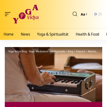
Aa
Größenänderun
Home
News
Yoga & Spiritualität
Health & Food
Yoga Vidya Blog - Yoga, Meditation und Ayurveda
>
Blog
>
Podcast
>
Mantra
>
Gajan