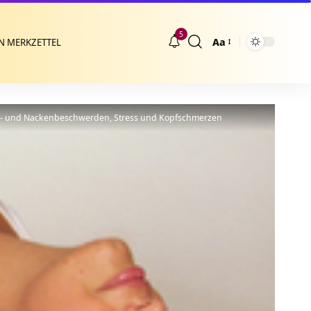
5
Aa
N MERKZETTEL
Größenänderung
ter- und Nackenbeschwerden, Stress und Kopfschmerzen