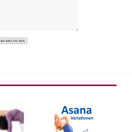
tive: