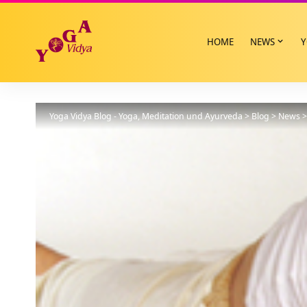
HOME
NEWS
Y
Yoga Vidya Blog - Yoga, Meditation und Ayurveda
>
Blog
>
News