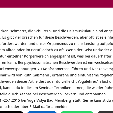
ücken
schmerzt, die
Schultern- und die Halsmuskulatur
sind ang
 Es gibt viel Ursachen für diese Beschwerden, aber oft ist es einf
 gefordert werden und unser Organismus zu mehr Leistung aufgefo
em Alltag oder im Beruf jedoch zu oft. Wenn der Geist und/oder d
atur einzelner Körperbereich angespannt ist, was bei dauerhafte
en kann. Bei psychosomatischen Beschwerden ist ein wechselseit
ackenverspannungen
zu
Kopfschmerzen
führen und Nackenversp
inar wird von
Ruth Gaßmann
, erfahrene und einfühlsame Yogale
hwerden dieser Art leidest oder du vielleicht Yogalehrer/in bist u
, kannst du in diesem Seminar Techniken lernen, die wieder Ruhe
teile durch
Asanas bei Beschwerden
lockern und entspannen.
1.-25.1.2015 bei
Yoga Vidya Bad Meinberg
statt. Gerne kannst du 
fonisch oder über
E-Mail
dafür anmelden.