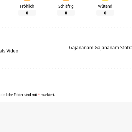
Fröhlich
Schläfrig
Wütend
0
0
0
Gajananam Gajananam Stotra
als Video
rderliche Felder sind mit
*
markiert.