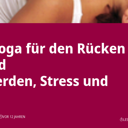
oga für den Rücken
d
den, Stress und
VOR 12 JAHREN
LES