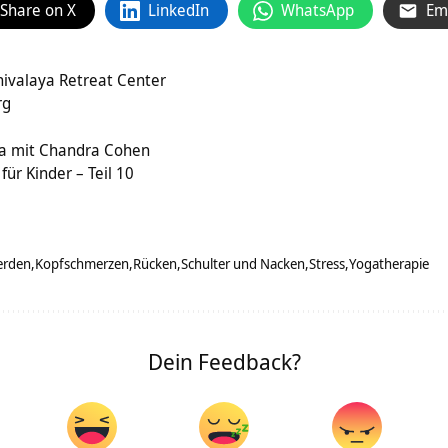
Share on X
LinkedIn
WhatsApp
Em
hivalaya Retreat Center
rg
a mit Chandra Cohen
ür Kinder – Teil 10
erden
Kopfschmerzen
Rücken
Schulter und Nacken
Stress
Yogatherapie
Dein Feedback?