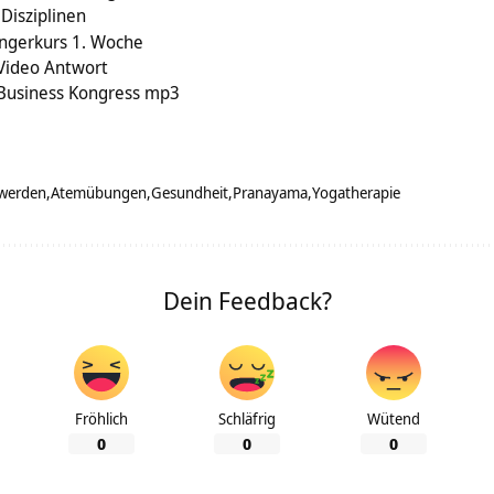
Disziplinen
ängerkurs 1. Woche
 Video Antwort
Business Kongress mp3
werden
Atemübungen
Gesundheit
Pranayama
Yogatherapie
Dein Feedback?
Fröhlich
Schläfrig
Wütend
0
0
0