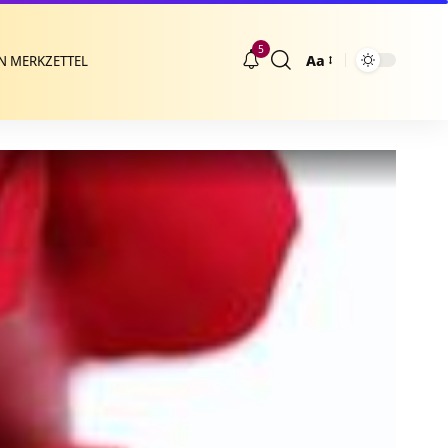
5
Aa
N MERKZETTEL
Größenänderung