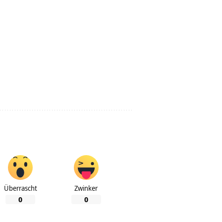
Überrascht
Zwinker
0
0