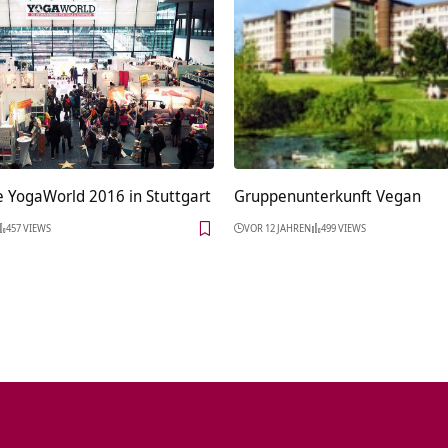
e YogaWorld 2016 in Stuttgart
Gruppenunterkunft Vegan
457 VIEWS
VOR 12 JAHREN
499 VIEWS