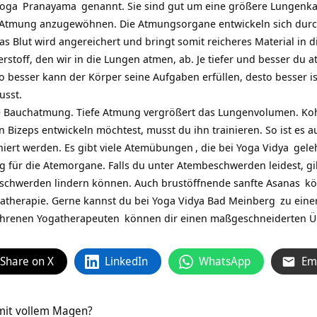
Yoga
Pranayama
genannt. Sie sind gut um eine größere
Lungenka
efe Atmung anzugewöhnen. Die Atmungsorgane entwickeln sich dur
das Blut wird angereichert und bringt somit reicheres Material i
rstoff, den wir in die Lungen atmen, ab. Je tiefer und besser du at
o besser kann der Körper seine Aufgaben erfüllen, desto besser i
usst.
efe Bauchatmung. Tiefe Atmung vergrößert das Lungenvolumen. Koh
 Bizeps entwickeln möchtest, musst du ihn trainieren. So ist es 
niert werden. Es gibt viele
Atemübungen
, die bei
Yoga Vidya
geleh
g für die Atemorgane. Falls du unter Atembeschwerden leidest, gib
schwerden lindern können. Auch brustöffnende sanfte
Asanas
kö
gatherapie. Gerne kannst du bei
Yoga Vidya Bad Meinberg
zu eine
ahrenen
Yogatherapeuten
können dir einen maßgeschneiderten Üb
Share on X
LinkedIn
WhatsApp
Em
mit vollem Magen?