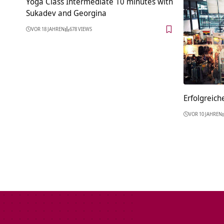
Yoga Class Intermediate 10 minutes with
Sukadev and Georgina
VOR 18 JAHREN
678 VIEWS
Erfolgreich
VOR 10 JAHREN