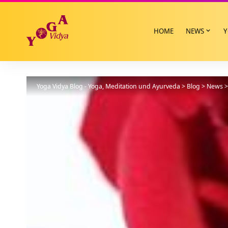
HOME
NEWS
Y
Yoga Vidya Blog - Yoga, Meditation und Ayurveda
>
Blog
>
News