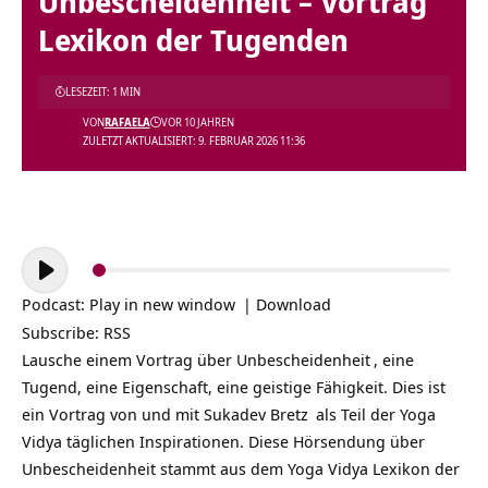
Unbescheidenheit – Vortrag
Lexikon der Tugenden
LESEZEIT: 1 MIN
VON
RAFAELA
VOR 10 JAHREN
ZULETZT AKTUALISIERT: 9. FEBRUAR 2026 11:36
Audio-
Player
Podcast:
Play in new window
|
Download
Subscribe:
RSS
Lausche einem Vortrag über
Unbescheidenheit
, eine
Tugend, eine Eigenschaft, eine geistige Fähigkeit. Dies ist
ein Vortrag von und mit
Sukadev Bretz
als Teil der
Yoga
Vidya täglichen Inspirationen
. Diese Hörsendung über
Unbescheidenheit stammt aus dem Yoga Vidya Lexikon der