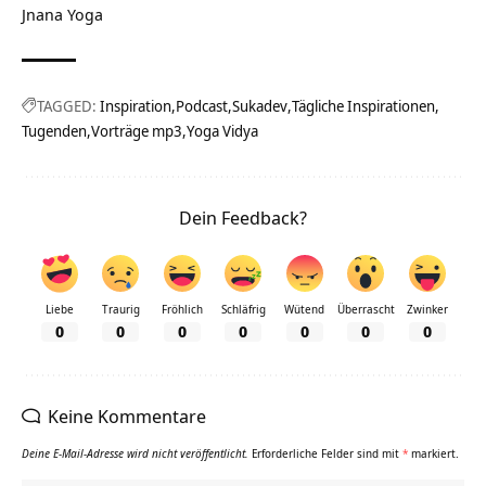
Jnana Yoga
TAGGED:
Inspiration
Podcast
Sukadev
Tägliche Inspirationen
Tugenden
Vorträge mp3
Yoga Vidya
Dein Feedback?
Liebe
Traurig
Fröhlich
Schläfrig
Wütend
Überrascht
Zwinker
0
0
0
0
0
0
0
Keine Kommentare
Deine E-Mail-Adresse wird nicht veröffentlicht.
Erforderliche Felder sind mit
*
markiert.