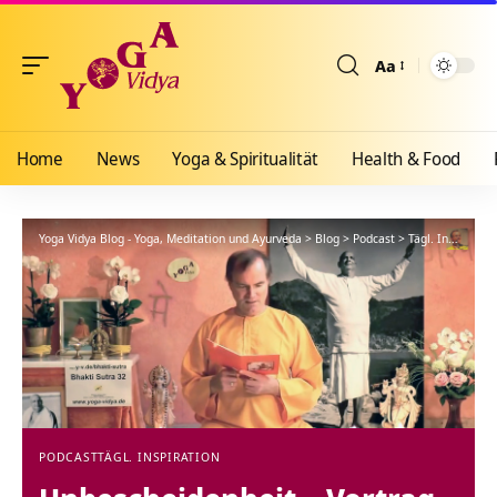
Aa
Größenänderun
Home
News
Yoga & Spiritualität
Health & Food
Yoga Vidya Blog - Yoga, Meditation und Ayurveda
>
Blog
>
Podcast
>
Tägl. Inspiration
PODCAST
TÄGL. INSPIRATION