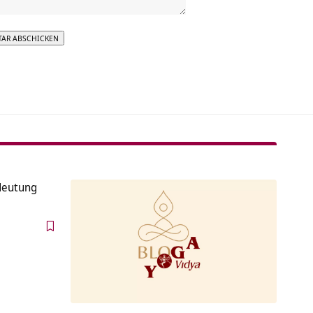
tive:
deutung