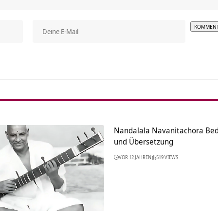
Alterna
Nandalala Navanitachora Be
und Übersetzung
VOR 12 JAHREN
519 VIEWS