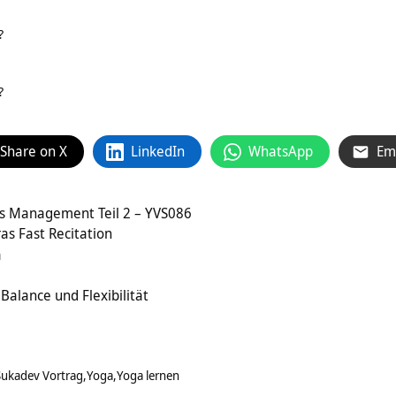
?
?
Share on X
LinkedIn
WhatsApp
Em
s Management Teil 2 – YVS086
s Fast Recitation
a
 Balance und Flexibilität
Sukadev Vortrag
Yoga
Yoga lernen