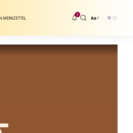
5
Aa
N MERKZETTEL
Größenänderung