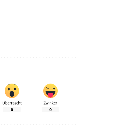
Überrascht
Zwinker
0
0