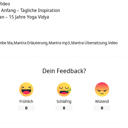
Video
Anfang – Tägliche Inspiration
yan – 15 Jahre Yoga Vidya
mbe Ma
Mantra Erläuterung
Mantra mp3
Mantra Übersetzung
Video
Dein Feedback?
Fröhlich
Schläfrig
Wütend
0
0
0