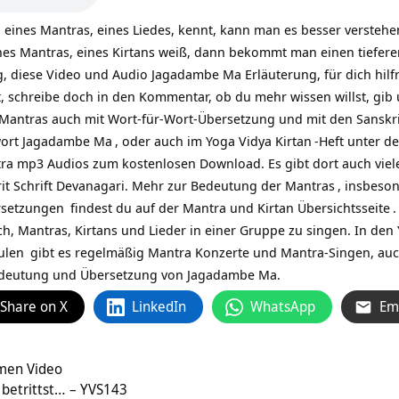
eines Mantras, eines Liedes, kennt, kann man es besser versteh
nes Mantras, eines Kirtans weiß, dann bekommt man einen tiefere
diese Video und Audio Jagadambe Ma Erläuterung, für dich hilfre
, schreibe doch in den Kommentar, ob du mehr wissen willst, gib 
-Mantras auch mit Wort-für-Wort-Übersetzung und mit den Sanskrit
wort
Jagadambe Ma
, oder auch im Yoga Vidya
Kirtan
-Heft unter d
ntra mp3 Audios zum kostenlosen Download. Es gibt dort auch viel
rit Schrift Devanagari. Mehr zur
Bedeutung der Mantras
, insbeso
rsetzungen
findest du auf
der Mantra und Kirtan Übersichtsseite
.
ch, Mantras, Kirtans und Lieder in einer Gruppe zu singen. In den
ulen
gibt es regelmäßig Mantra Konzerte und Mantra-Singen, au
edeutung und Übersetzung von Jagadambe Ma.
Share on X
LinkedIn
WhatsApp
Em
men Video
betrittst… – YVS143