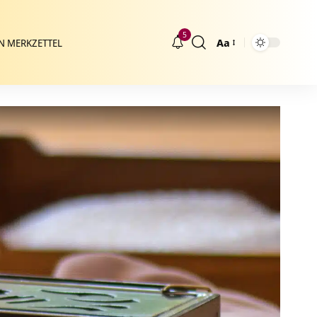
5
Aa
N MERKZETTEL
Größenänderung