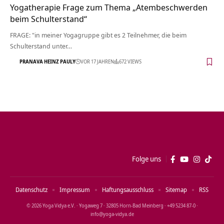
Yogatherapie Frage zum Thema „Atembeschwerden
beim Schulterstand“
FRAGE: "in meiner Yogagruppe gibt es 2 Teilnehmer, die beim
Schulterstand unter…
PRANAVA HEINZ PAULY
VOR 17 JAHREN
672 VIEWS
Folge uns
Datenschutz
Impressum
Haftungsausschluss
Sitemap
RSS
© 2026 Yoga Vidya e.V. · Yogaweg 7 · 32805 Horn‑Bad Meinberg · +49 5234 87‑0 ·
info@yoga‑vidya.de