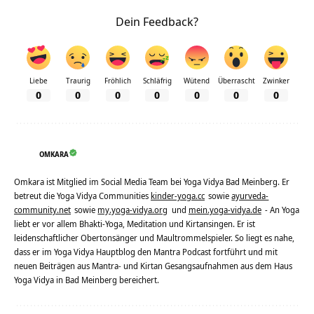
Dein Feedback?
Liebe
Traurig
Fröhlich
Schläfrig
Wütend
Überrascht
Zwinker
0
0
0
0
0
0
0
OMKARA
Omkara ist Mitglied im Social Media Team bei Yoga Vidya Bad Meinberg. Er
betreut die Yoga Vidya Communities
kinder-yoga.cc
sowie
ayurveda-
community.net
sowie
my.yoga-vidya.org
und
mein.yoga-vidya.de
- An Yoga
liebt er vor allem Bhakti-Yoga, Meditation und Kirtansingen. Er ist
leidenschaftlicher Obertonsänger und Maultrommelspieler. So liegt es nahe,
dass er im Yoga Vidya Hauptblog den Mantra Podcast fortführt und mit
neuen Beiträgen aus Mantra- und Kirtan Gesangsaufnahmen aus dem Haus
Yoga Vidya in Bad Meinberg bereichert.