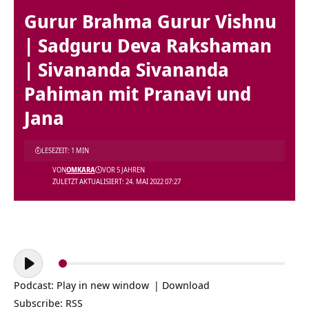
Gurur Brahma Gurur Vishnu
| Sadguru Deva Rakshaman
| Sivananda Sivananda
Pahiman mit Pranavi und
Jana
LESEZEIT: 1 MIN
VON
OMKARA
VOR 5 JAHREN
ZULETZT AKTUALISIERT: 24. MAI 2022 07:27
Audio-
Player
Podcast:
Play in new window
|
Download
Subscribe:
RSS