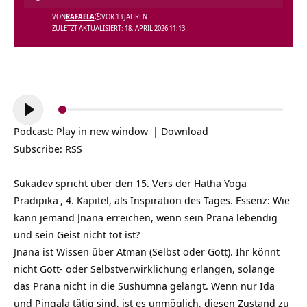
VON
RAFAELA
VOR 13 JAHREN
ZULETZT AKTUALISIERT: 18. APRIL 2026 11:13
Audio-
Player
Podcast:
Play in new window
|
Download
Subscribe:
RSS
Sukadev spricht über den 15. Vers der
Hatha Yoga
Pradipika
, 4. Kapitel, als Inspiration des Tages. Essenz: Wie
kann jemand Jnana erreichen, wenn sein Prana lebendig
und sein Geist nicht tot ist?
Jnana ist Wissen über Atman (Selbst oder Gott). Ihr könnt
nicht Gott- oder Selbstverwirklichung erlangen, solange
das Prana nicht in die Sushumna gelangt. Wenn nur Ida
und Pingala tätig sind, ist es unmöglich, diesen Zustand zu