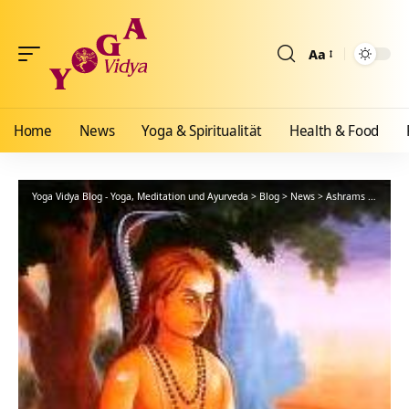
Aa
Größenänderun
Home
News
Yoga & Spiritualität
Health & Food
Yoga Vidya Blog - Yoga, Meditation und Ayurveda
>
Blog
>
News
>
Ashrams
>
Bad Me