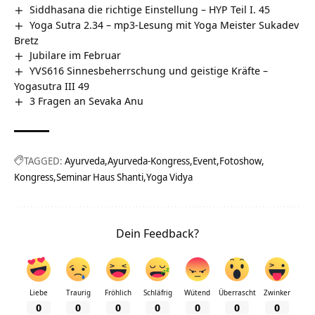
Siddhasana die richtige Einstellung – HYP Teil I. 45
Yoga Sutra 2.34 – mp3-Lesung mit Yoga Meister Sukadev
Bretz
Jubilare im Februar
YVS616 Sinnesbeherrschung und geistige Kräfte –
Yogasutra III 49
3 Fragen an Sevaka Anu
TAGGED:
Ayurveda
Ayurveda-Kongress
Event
Fotoshow
Kongress
Seminar Haus Shanti
Yoga Vidya
Dein Feedback?
Liebe
Traurig
Fröhlich
Schläfrig
Wütend
Überrascht
Zwinker
0
0
0
0
0
0
0