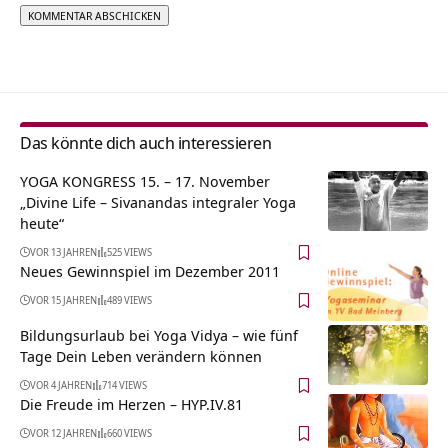
Alternative:
Das könnte dich auch interessieren
YOGA KONGRESS 15. – 17. November
„Divine Life – Sivanandas integraler Yoga
heute“
VOR 13 JAHREN
525 VIEWS
Neues Gewinnspiel im Dezember 2011
VOR 15 JAHREN
489 VIEWS
Bildungsurlaub bei Yoga Vidya – wie fünf
Tage Dein Leben verändern können
VOR 4 JAHREN
714 VIEWS
Die Freude im Herzen – HYP.IV.81
VOR 12 JAHREN
660 VIEWS