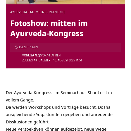
AYURVEDA
BAD MEINBERG
EVENTS
Fotoshow: mitten im
Ayurveda-Kongress
LESEZEIT: 1 MIN
VON
LISA N.
VOR 14 JAHREN
ZULETZT AKTUALISIERT: 13. AUGUST 2025 11:51
Der
Ayurveda Kongress
im
Seminarhaus Shant
i ist in
vollem Gange.
Da werden Workshops und Vorträge besucht, Dosha
ausgleichende Yogastunden gegeben und anregende
Disskusionen geführt.
Neue Perspektiven können aufgezeigt, neue Wege