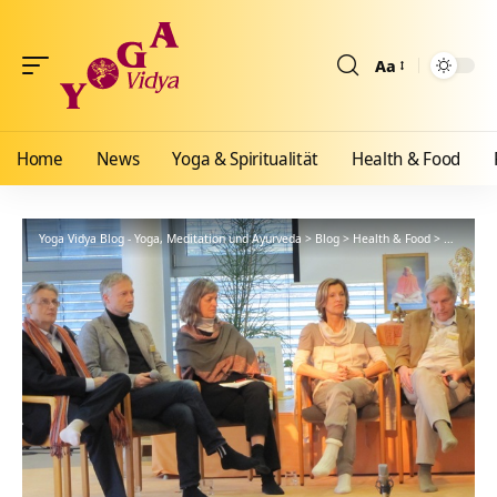
Aa
Größenänderun
Home
News
Yoga & Spiritualität
Health & Food
Yoga Vidya Blog - Yoga, Meditation und Ayurveda
>
Blog
>
Health & Food
>
Ayurveda