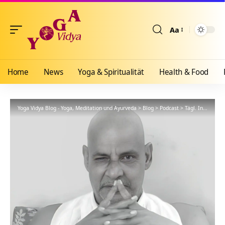
Aa
Größenänderun
Home
News
Yoga & Spiritualität
Health & Food
Yoga Vidya Blog - Yoga, Meditation und Ayurveda
>
Blog
>
Podcast
>
Tägl. Inspiration