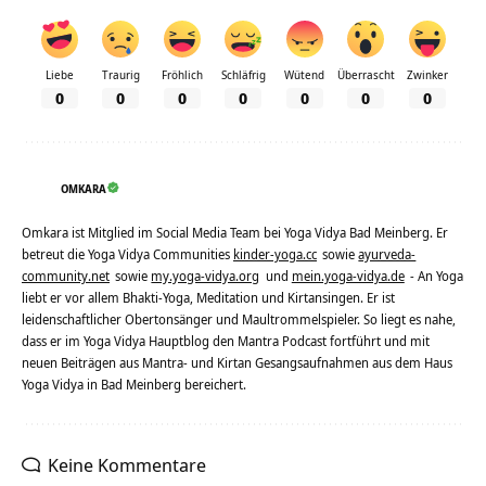
Liebe
Traurig
Fröhlich
Schläfrig
Wütend
Überrascht
Zwinker
0
0
0
0
0
0
0
OMKARA
Omkara ist Mitglied im Social Media Team bei Yoga Vidya Bad Meinberg. Er
betreut die Yoga Vidya Communities
kinder-yoga.cc
sowie
ayurveda-
community.net
sowie
my.yoga-vidya.org
und
mein.yoga-vidya.de
- An Yoga
liebt er vor allem Bhakti-Yoga, Meditation und Kirtansingen. Er ist
leidenschaftlicher Obertonsänger und Maultrommelspieler. So liegt es nahe,
dass er im Yoga Vidya Hauptblog den Mantra Podcast fortführt und mit
neuen Beiträgen aus Mantra- und Kirtan Gesangsaufnahmen aus dem Haus
Yoga Vidya in Bad Meinberg bereichert.
Keine Kommentare