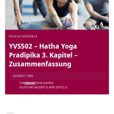
PODCAST
VORTRÄGE
YVS502 – Hatha Yoga
Pradipika 3. Kapitel –
Zusammenfassung
LESEZEIT: 1 MIN
VON
OMKARA
VOR 4 JAHREN
ZULETZT AKTUALISIERT: 8. APRIL 2019 12:21