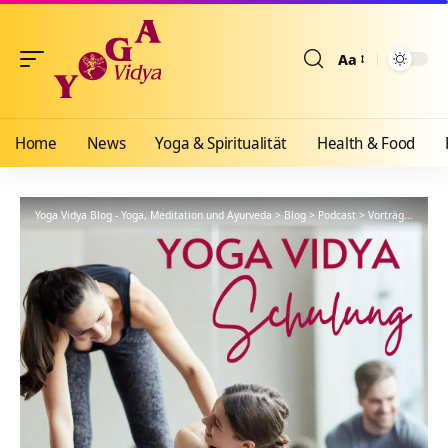
Aa
Größenänderun
Home
News
Yoga & Spiritualität
Health & Food
Yoga Vidya Blog - Yoga, Meditation und Ayurveda
>
Blog
>
Podcast
>
Vorträge
>
YVS5