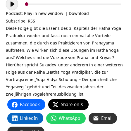
Audio-
Player
Podcast:
Play in new window
|
Download
Subscribe:
RSS
Diese Folge gibt die Essenz des 3. Kapitels der
Hatha Yoga
Pradipika
wieder und fasst noch einmal alle Vorteile
zusammen, die durch das Praktizieren von
Pranayama
auftreten. Wie wirken sich diese Übungen im
Hatha Yoga
aus? Welches sind die Vorzüge von
Prana
und
Kriyas
?
Hierüber spricht
Sukadev
unter anderem in einer weiteren
Folge aus der Reihe „Hatha Yoga Pradipika“, die zur
Vortragsreihe „
Yoga Vidya Schulung – Der ganzheitliche
Yogaweg
“ gehört und Teil des zweiten Jahres der
zweijährigen
Yogalehrerausbildung
ist.
Facebook
Share on X
LinkedIn
WhatsApp
Email