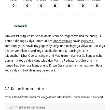
Liebe
Traurig
Fröhlich
Schläfrig
Wütend
Überrascht
Zwinker
0
0
0
0
0
0
0
OMKARA
Omkara ist Mitglied im Social Media Team bei Yoga Vidya Bad Meinberg. Er
betreut die Yoga Vidya Communities
kinder-yoga.cc
sowie
ayurveda-
community.net
sowie
my.yoga-vidya.org
und
mein.yoga-vidya.de
- An Yoga
liebt er vor allem Bhakti-Yoga, Meditation und Kirtansingen. Er ist
leidenschaftlicher Obertonsänger und Maultrommelspieler. So liegt es nahe,
dass er im Yoga Vidya Hauptblog den Mantra Podcast fortführt und mit
neuen Beiträgen aus Mantra- und Kirtan Gesangsaufnahmen aus dem Haus
Yoga Vidya in Bad Meinberg bereichert.
Keine Kommentare
Deine E-Mail-Adresse wird nicht veröffentlicht.
Erforderliche Felder sind mit
*
markiert.