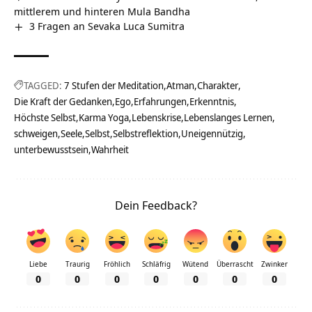
mittlerem und hinteren Mula Bandha
3 Fragen an Sevaka Luca Sumitra
TAGGED:
7 Stufen der Meditation
Atman
Charakter
Die Kraft der Gedanken
Ego
Erfahrungen
Erkenntnis
Höchste Selbst
Karma Yoga
Lebenskrise
Lebenslanges Lernen
schweigen
Seele
Selbst
Selbstreflektion
Uneigennützig
unterbewusstsein
Wahrheit
Dein Feedback?
Liebe
Traurig
Fröhlich
Schläfrig
Wütend
Überrascht
Zwinker
0
0
0
0
0
0
0