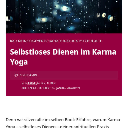
BAD MEINBERG
EVENTS
HATHA YOGA
YOGA PSYCHOLOGIE
Selbstloses Dienen im Karma
Yoga
LESEZEIT: 4 MIN
VON
AKIM
VOR 7 JAHREN
ZULETZT AKTUALISIERT: 16. JANUAR 2024 07:59
Denn wir sitzen alle im selben Boot: Erfahre, warum Karma
Yoga – selbstloses Dienen – deiner spirituellen Praxis