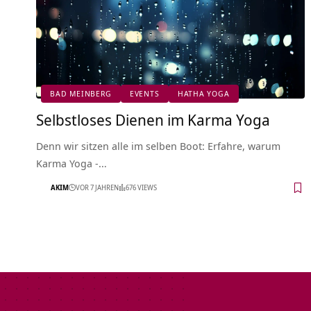
BAD MEINBERG
EVENTS
HATHA YOGA
Selbstloses Dienen im Karma Yoga
Denn wir sitzen alle im selben Boot: Erfahre, warum
Karma Yoga -…
AKIM
VOR 7 JAHREN
676 VIEWS