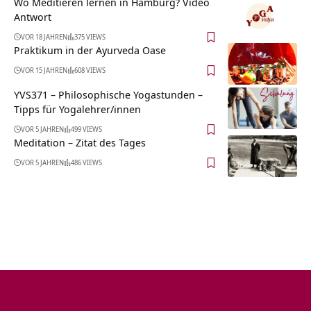
Wo Meditieren lernen in Hamburg? Video
Antwort
VOR 18 JAHREN
375 VIEWS
Praktikum in der Ayurveda Oase
VOR 15 JAHREN
608 VIEWS
YVS371 – Philosophische Yogastunden –
Tipps für Yogalehrer/innen
VOR 5 JAHREN
499 VIEWS
Meditation – Zitat des Tages
VOR 5 JAHREN
486 VIEWS