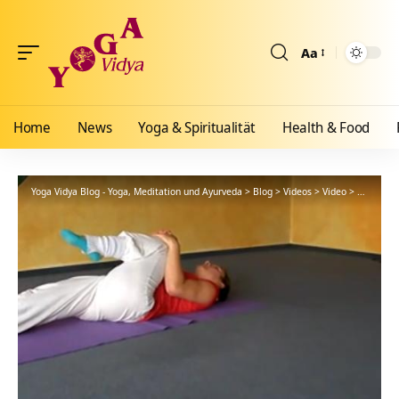
Aa
Größenänderun
Home
News
Yoga & Spiritualität
Health & Food
Yoga Vidya Blog - Yoga, Meditation und Ayurveda
>
Blog
>
Videos
>
Video
>
Yoga Vide