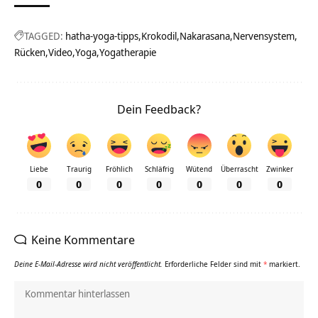
TAGGED:
hatha-yoga-tipps
Krokodil
Nakarasana
Nervensystem
Rücken
Video
Yoga
Yogatherapie
Dein Feedback?
Liebe
Traurig
Fröhlich
Schläfrig
Wütend
Überrascht
Zwinker
0
0
0
0
0
0
0
Keine Kommentare
Deine E-Mail-Adresse wird nicht veröffentlicht.
Erforderliche Felder sind mit
*
markiert.