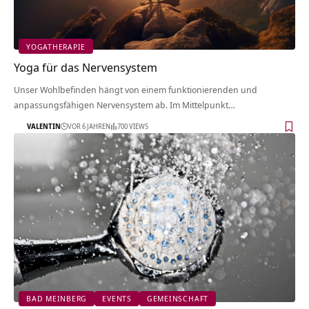
YOGATHERAPIE
Yoga für das Nervensystem
Unser Wohlbefinden hängt von einem funktionierenden und
anpassungsfähigen Nervensystem ab. Im Mittelpunkt…
VALENTIN
VOR 6 JAHREN
700 VIEWS
BAD MEINBERG
EVENTS
GEMEINSCHAFT