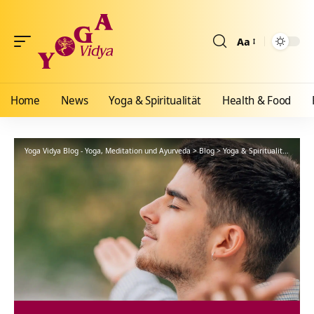
Aa
Größenänderun
Home
News
Yoga & Spiritualität
Health & Food
Yoga Vidya Blog - Yoga, Meditation und Ayurveda
>
Blog
>
Yoga & Spiritualität
>
Yoga