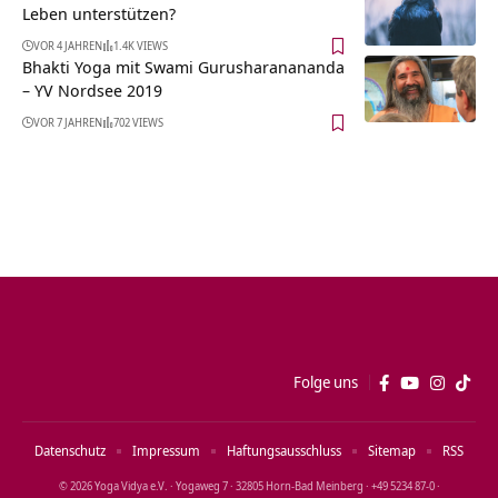
Leben unterstützen?
VOR 4 JAHREN
1.4K VIEWS
Bhakti Yoga mit Swami Gurusharanananda
– YV Nordsee 2019
VOR 7 JAHREN
702 VIEWS
Folge uns
Datenschutz
Impressum
Haftungsausschluss
Sitemap
RSS
© 2026 Yoga Vidya e.V. · Yogaweg 7 · 32805 Horn‑Bad Meinberg · +49 5234 87‑0 ·