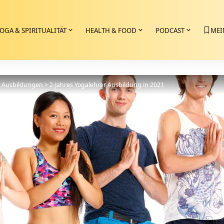
OGA & SPIRITUALITÄT
HEALTH & FOOD
PODCAST
MEI
>
Ausbildungen
>
2-Jahres Yogalehrer Ausbildung in 2021