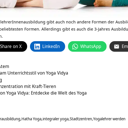
alehrerInnenausbildung gibt auch noch andere
Formen der Ausbi
eliebtesten Formen. Allerdings gibt es auch die
3-Jahres Ausbil
n.
Share on X
LinkedIn
WhatsApp
Em
 Atem
am Unterrichtsstil von Yoga Vidya
g
zentration mit Kraft-Tieren
on Yoga Vidya: Entdecke die Welt des Yoga
erausbildung
Hatha Yoga
integraler yoga
Stadtzentren
Yogalehrer werden