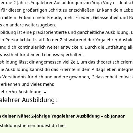
der die 2-Jahres Yogalehrer Ausbildungen von Yoga Vidya – deutsch
 für diesen großartigen Schritt zu entschließen. Er kann dein Le
vermitteln. Er kann mehr Freude, mehr Frieden, Gelassenheit und R
es an andere weiterzugeben.
bildung ist eine praxisorientierte und ganzheitliche Ausbildung. 
n Persönlichkeit
statt. In der Zeit während der
Yogalehrer Ausbi
und dich kontinuierlich weiter entwickeln. Durch die Entfaltung all
usstheit für deinen Lebensweg erhalten.
sbildung lässt dir angemessen viel Zeit, um das theoretisch erlern
e Ausbildung kannst du das Erlernte in dein Alltagsleben integrie
s Verständnis für dich und andere gewinnen, Gelassenheit entwic
l erkennen und vieles mehr.
alehrer/in-Ausbildung →
galehrer Ausbildung
:
n deiner Nähe: 2-jährige Yogalehrer Ausbildung – ab Januar
usbildungsthemen findest du hier