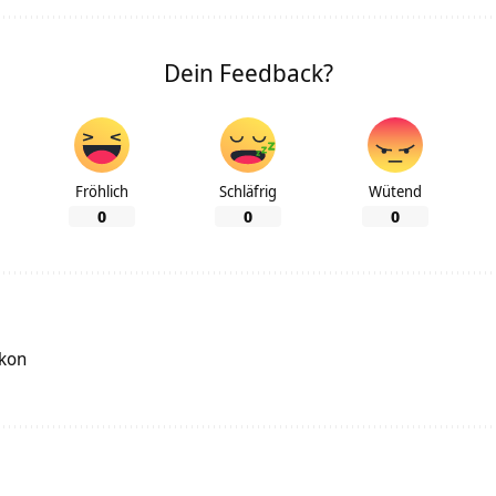
Dein Feedback?
Fröhlich
Schläfrig
Wütend
0
0
0
ikon