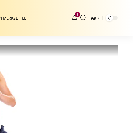
5
Aa
N MERKZETTEL
Größenänderung