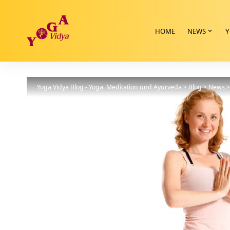
HOME
NEWS
Y
Yoga Vidya Blog - Yoga, Meditation und Ayurveda
>
Blog
>
News