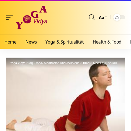
Aa
Größenänderun
Home
News
Yoga & Spiritualität
Health & Food
Yoga Vidya Blog - Yoga, Meditation und Ayurveda
>
Blog
>
News
>
Ausbildungen
>
Be