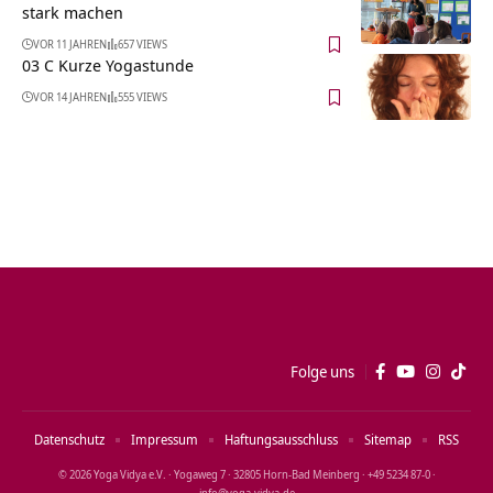
stark machen
VOR 11 JAHREN
657 VIEWS
03 C Kurze Yogastunde
VOR 14 JAHREN
555 VIEWS
Folge uns
Datenschutz
Impressum
Haftungsausschluss
Sitemap
RSS
© 2026 Yoga Vidya e.V. · Yogaweg 7 · 32805 Horn‑Bad Meinberg · +49 5234 87‑0 ·
info@yoga‑vidya.de