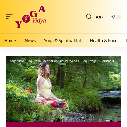
Aa
Größenänderun
Home
News
Yoga & Spiritualität
Health & Food
Yoga Vidya Blog - Yoga, Meditation und Ayurveda
>
Blog
>
Yoga & Spiritualität
>
Hath