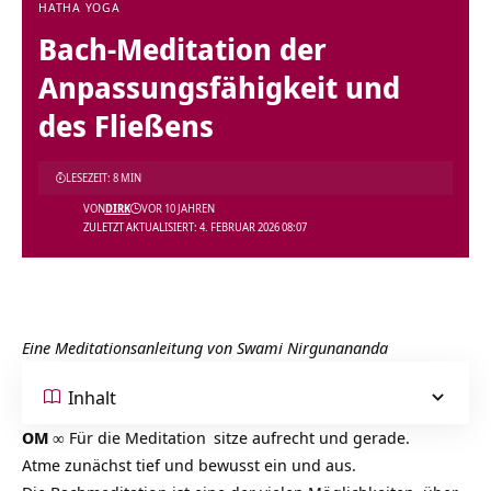
HATHA YOGA
Bach-Meditation der
Anpassungsfähigkeit und
des Fließens
LESEZEIT: 8 MIN
VON
DIRK
VOR 10 JAHREN
ZULETZT AKTUALISIERT: 4. FEBRUAR 2026 08:07
Eine Meditationsanleitung von
Swami Nirgunananda
Inhalt
OM
∞ Für die
Meditation
sitze aufrecht und gerade.
Atme zunächst tief und bewusst ein und aus.