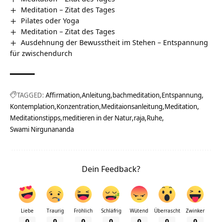
Meditation – Zitat des Tages
Pilates oder Yoga
Meditation – Zitat des Tages
Ausdehnung der Bewusstheit im Stehen – Entspannung
für zwischendurch
TAGGED:
Affirmation
Anleitung
bachmeditation
Entspannung
Kontemplation
Konzentration
Meditaionsanleitung
Meditation
Meditationstipps
meditieren in der Natur
raja
Ruhe
Swami Nirgunananda
Dein Feedback?
Liebe
Traurig
Fröhlich
Schläfrig
Wütend
Überrascht
Zwinker
0
0
0
0
0
0
0