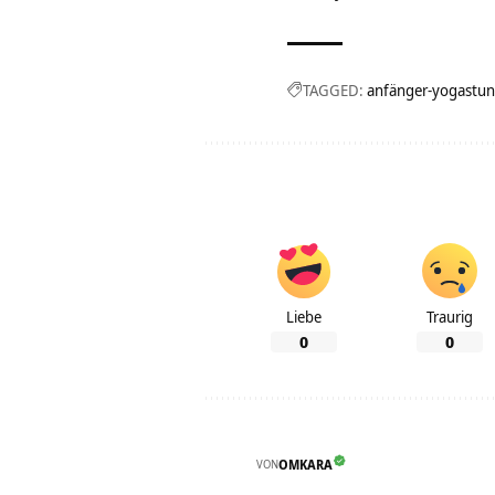
TAGGED:
anfänger-yogastu
Liebe
Traurig
0
0
VON
OMKARA