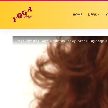
HOME
NEWS
Y
Yoga Vidya Blog - Yoga, Meditation und Ayurveda
>
Blog
>
Yoga & 