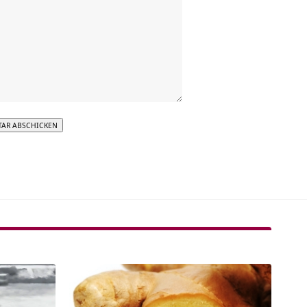
tive: