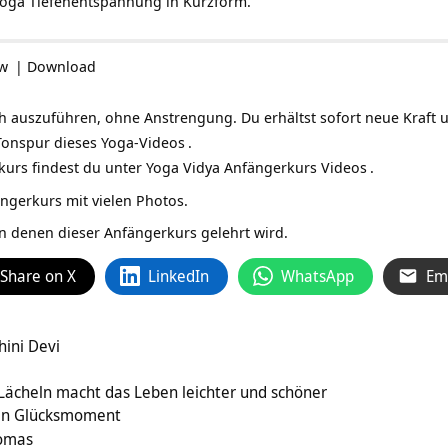
e Yoga Tiefenentspannung in Kurzform.
ow
|
Download
ch auszuführen, ohne Anstrengung. Du erhältst sofort neue Kraft 
 Tonspur
dieses Yoga-Videos
.
urs findest du unter
Yoga Vidya Anfängerkurs Videos
.
gerkurs mit vielen Photos.
in denen dieser Anfängerkurs gelehrt wird.
Share on X
LinkedIn
WhatsApp
Em
hini Devi
Lächeln macht das Leben leichter und schöner
ein Glücksmoment
homas