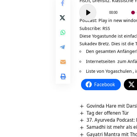
Fisch, Drehsitz. Klassisch
Audio-
00:00
Player
Podcast:
Play in new wind
Subscribe:
RSS
Diese Yogastunde ist einfa
Sukadev Bretz. Dies ist die
Den gesamten Anfängerk
Internetseiten
zum Anfän
Liste von Yogaschulen
, 
Facebook
Govinda Hare mit Dars
Tag der offenen Tür
37. Ayurveda Podcast: 
Samadhi ist mehr als 
Gayatri Mantra mit T