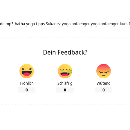
nde-mp3
hatha-yoga-tipps
Sukadev
yoga-anfaenger
yoga-anfaenger-kurs
Dein Feedback?
Fröhlich
Schläfrig
Wütend
0
0
0