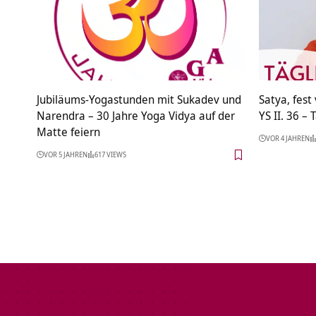
Jubiläums-Yogastunden mit Sukadev und
Satya, fest
Narendra – 30 Jahre Yoga Vidya auf der
YS II. 36 – 
Matte feiern
VOR 4 JAHREN
VOR 5 JAHREN
617 VIEWS