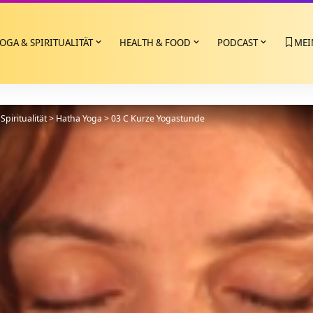
OGA & SPIRITUALITÄT
HEALTH & FOOD
PODCAST
MEI
Spiritualität
>
Hatha Yoga
>
03 C Kurze Yogastunde