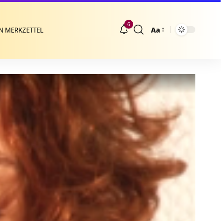
6
Aa
N MERKZETTEL
Größenänderung