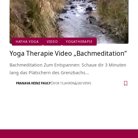
HATHA YOGA
VIDEO
YOGATHERAPIE
Yoga Therapie Video „Bachmeditation“
Bachmeditation Zum Entspannen: Schaue dir 3 Minuten
lang das Plätschern des Grenzbachs…
PRANAVA HEINZ PAULY
VOR 15 JAHREN
560 VIEWS