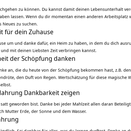
 nachgehen zu können. Du kannst damit deinen Lebensunterhalt v
lhaben lassen. Wenn du dir momentan einen anderen Arbeitsplatz 
s Neues zu suchen.
it für dein Zuhause
use
um und danke dafür, ein Heim zu haben, in dem du dich ausru
 und mit deinen Liebsten Zeit verbringen kannst.
heit der Schöpfung danken
ke an, die du heute von der Schöpfung bekommen hast, z.B. den 
endröte, den Duft von Regen. Wertschätzung für diese magische We
elbst.
 Nahrung Dankbarkeit zeigen
satt geworden bist. Danke bei jeder Mahlzeit allen daran Beteili
ich Mutter
Erde
, der Sonne und dem Wasser.
Nahrung
ständlich. Sei dankbar für alles, was du lernen durftest. Denke an 