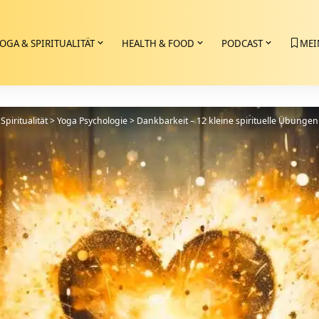
OGA & SPIRITUALITÄT
HEALTH & FOOD
PODCAST
MEI
Spiritualität
>
Yoga Psychologie
>
Dankbarkeit – 12 kleine spirituelle Übungen