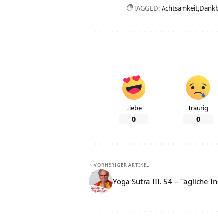
TAGGED:
Achtsamkeit
Dankb
Liebe
Traurig
0
0
VORHERIGER ARTIKEL
Yoga Sutra III. 54 – Tägliche I