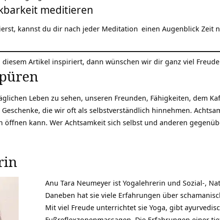
kbarkeit meditieren
rst, kannst du dir nach jeder
Meditation
einen Augenblick Zeit 
on diesem Artikel inspiriert, dann wünschen wir dir ganz viel Fre
spüren
täglichen Leben zu sehen, unseren Freunden, Fähigkeiten, dem K
d Geschenke, die wir oft als selbstverständlich hinnehmen. Achtsa
 öffnen kann. Wer Achtsamkeit sich selbst und anderen gegenüber
rin
Anu Tara Neumeyer ist Yogalehrerin und Sozial-, Na
Daneben hat sie viele Erfahrungen über schamanisc
Mit viel Freude unterrichtet sie Yoga, gibt ayurve
Fußreflexzonenmassagen. Die Erfahrungen einer ti