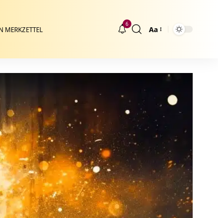
6
Aa
N MERKZETTEL
Größenänderung