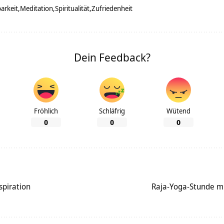
arkeit
Meditation
Spiritualität
Zufriedenheit
Dein Feedback?
Fröhlich
Schläfrig
Wütend
0
0
0
nspiration
Raja-Yoga-Stunde mi