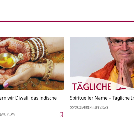
rn wir Diwali, das indische
Spiritueller Name – Tägliche I
VOR 2 JAHREN
588 VIEWS
483 VIEWS