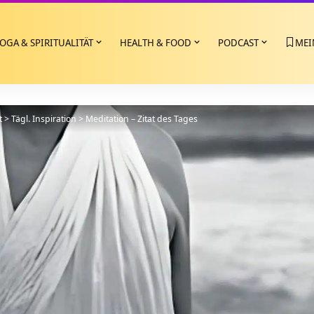
OGA & SPIRITUALITÄT
HEALTH & FOOD
PODCAST
MEI
t
>
Tägl. Inspiration
>
Meditation – Zitat des Tages