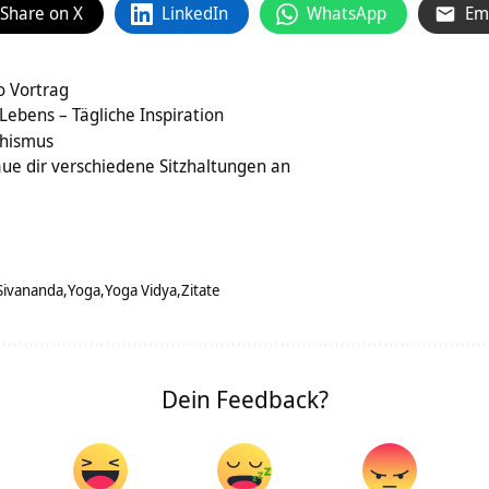
Share on X
LinkedIn
WhatsApp
Em
o Vortrag
Lebens – Tägliche Inspiration
dhismus
aue dir verschiedene Sitzhaltungen an
Sivananda
Yoga
Yoga Vidya
Zitate
Dein Feedback?