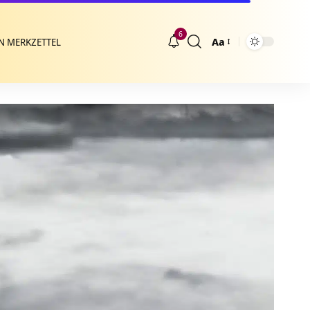
6
Aa
N MERKZETTEL
Größenänderung