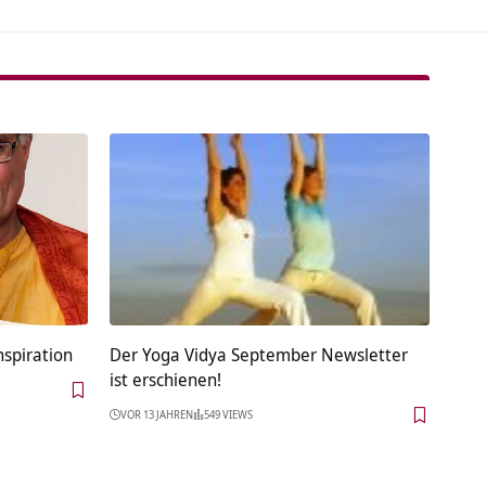
nspiration
Der Yoga Vidya September Newsletter
ist erschienen!
VOR 13 JAHREN
549 VIEWS