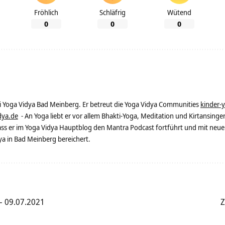
Fröhlich
Schläfrig
Wütend
0
0
0
ei Yoga Vidya Bad Meinberg. Er betreut die Yoga Vidya Communities
kinder-
dya.de
- An Yoga liebt er vor allem Bhakti-Yoga, Meditation und Kirtansingen
dass er im Yoga Vidya Hauptblog den Mantra Podcast fortführt und mit neue
 in Bad Meinberg bereichert.
– 09.07.2021
Z