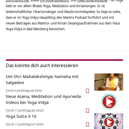
community.net
sowie
my.yoga-vidya.org
und
mein.yoga-vidya.de
- An Yoga
liebt er vor allem Bhakti-Yoga, Meditation und Kirtansingen. Er ist
leidenschaftlicher Obertonsänger und Maultrommelspieler. So liegt es nahe,
dass er im Yoga Vidya Hauptblog den Mantra Podcast fortführt und mit
neuen Beiträgen aus Mantra- und Kirtan Gesangsaufnahmen aus dem Haus
Yoga Vidya in Bad Meinberg bereichert.
Das könnte dich auch interessieren
Om Shri Mahalakshmyai Namaha mit
Satyadevi
VOR 9 JAHREN
638 VIEWS
Neue Asana, Meditation und Ayurveda
Videos bei Yoga Vidya
VOR 17 JAHREN
385 VIEWS
Yoga Sutra 3-10
VOR 17 JAHREN
547 VIEWS