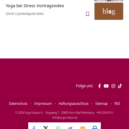
Yoga bei Stress Vortragsvideo
VOR 12 JAHREN
490 VIEWS
Folge uns
Datenschutz
Impressum
Haftungsausschluss
Sitemap
RSS
© 2026 Yoga Vidya e.V. · Yogaweg 7 · 32805 Horn‑Bad Meinberg · +49 5234 87‑0 ·
info@yoga‑vidya.de