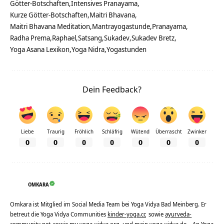
Götter-Botschaften
Intensives Pranayama
Kurze Götter-Botschaften
Maitri Bhavana
Maitri Bhavana Meditation
Mantrayogastunde
Pranayama
Radha Prema
Raphael
Satsang
Sukadev
Sukadev Bretz
Yoga Asana Lexikon
Yoga Nidra
Yogastunden
Dein Feedback?
Liebe
Traurig
Fröhlich
Schläfrig
Wütend
Überrascht
Zwinker
0
0
0
0
0
0
0
OMKARA
Omkara ist Mitglied im Social Media Team bei Yoga Vidya Bad Meinberg. Er
betreut die Yoga Vidya Communities
kinder-yoga.cc
sowie
ayurveda-