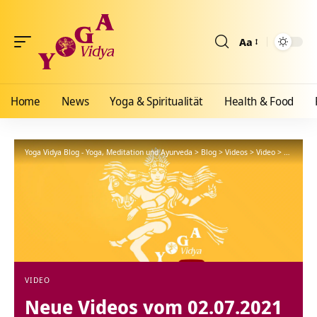
Aa
Größenänderun
Home
News
Yoga & Spiritualität
Health & Food
Yoga Vidya Blog - Yoga, Meditation und Ayurveda
>
Blog
>
Videos
>
Video
>
Neue Vid
VIDEO
Neue Videos vom 02.07.2021