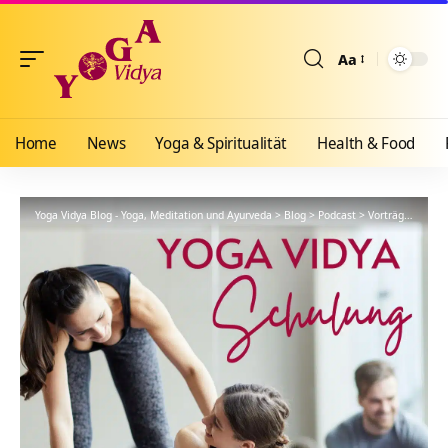
Aa
Größenänderun
Home
News
Yoga & Spiritualität
Health & Food
Yoga Vidya Blog - Yoga, Meditation und Ayurveda
>
Blog
>
Podcast
>
Vorträge
>
YVS53