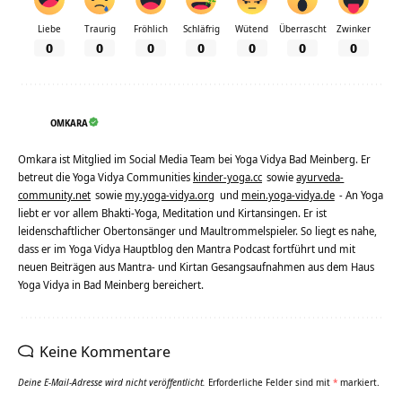
Liebe
Traurig
Fröhlich
Schläfrig
Wütend
Überrascht
Zwinker
0
0
0
0
0
0
0
OMKARA
Omkara ist Mitglied im Social Media Team bei Yoga Vidya Bad Meinberg. Er
betreut die Yoga Vidya Communities
kinder-yoga.cc
sowie
ayurveda-
community.net
sowie
my.yoga-vidya.org
und
mein.yoga-vidya.de
- An Yoga
liebt er vor allem Bhakti-Yoga, Meditation und Kirtansingen. Er ist
leidenschaftlicher Obertonsänger und Maultrommelspieler. So liegt es nahe,
dass er im Yoga Vidya Hauptblog den Mantra Podcast fortführt und mit
neuen Beiträgen aus Mantra- und Kirtan Gesangsaufnahmen aus dem Haus
Yoga Vidya in Bad Meinberg bereichert.
Keine Kommentare
Deine E-Mail-Adresse wird nicht veröffentlicht.
Erforderliche Felder sind mit
*
markiert.