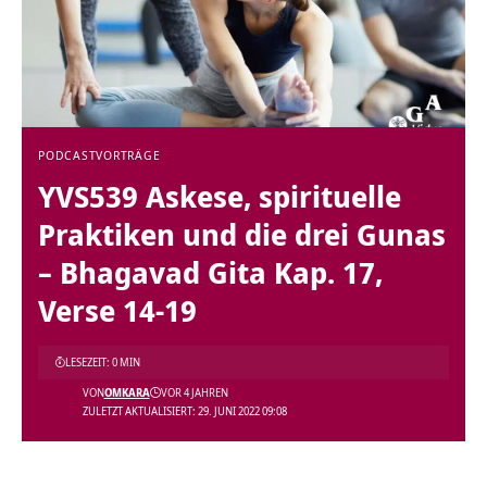
PODCAST
VORTRÄGE
YVS539 Askese, spirituelle
Praktiken und die drei Gunas
– Bhagavad Gita Kap. 17,
Verse 14-19
LESEZEIT: 0 MIN
VON
OMKARA
VOR 4 JAHREN
ZULETZT AKTUALISIERT: 29. JUNI 2022 09:08