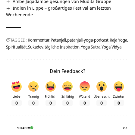
Ambe Jagadambe gesungen von Mudita Gruppe
Indien in Lippe – großartiges Festival am letzten
Wochenende
TAGGED:
Kommentar
Patanjali
patanjali-yoga-podcast
Raja Yoga
Spiritualität
Sukadev
tägliche Inspiration
Yoga Sutra
Yoga Vidya
Dein Feedback?
Liebe
Traurig
Fröhlich
Schläfrig
Wütend
Überrascht
Zwinker
0
0
0
0
0
0
0
SUKADEV