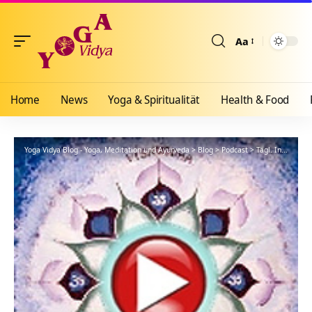
Aa
Größenänderun
Home
News
Yoga & Spiritualität
Health & Food
Yoga Vidya Blog - Yoga, Meditation und Ayurveda
>
Blog
>
Podcast
>
Tägl. Inspiration