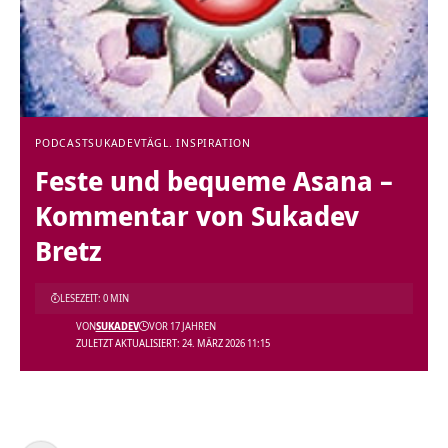
PODCAST
SUKADEV
TÄGL. INSPIRATION
Feste und bequeme Asana –
Kommentar von Sukadev
Bretz
LESEZEIT: 0 MIN
VON
SUKADEV
VOR 17 JAHREN
ZULETZT AKTUALISIERT: 24. MÄRZ 2026 11:15