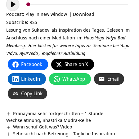
Audio-
Player
Podcast:
Play in new window
|
Download
Subscribe:
RSS
Lesung von
Sukadev
als Inspiration des Tages. Gelesen im
Anschluss nach einer
Meditation
im
Haus Yoga Vidya Bad
Meinberg.
Hier klicken für weitere Infos zu: Seminare bei
Yoga
Vidya,
Ayurveda
,
Yogalehrer Ausbildung
Facebook
Share on X
LinkedIn
WhatsApp
Email
Copy Link
Pranayama sehr fortgeschritten – 1 Stunde
Wechselatmung, Bhastrika Mudra-Reihe
Wann schuf Gott was? Video
Sehnsucht nach Befreiung – Tägliche Inspiration