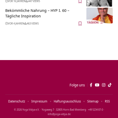
VOR 16 JAHREN
447 VIEWS
Bekömmliche Nahrung – HYP I. 60 –
Tägliche Inspiration
VOR 4 JAHREN
463 VIEWS
Folge uns
Datenschutz
Impressum
Haftungsausschluss
Sitemap
RSS
© 2026 Yoga Vidya e.V. · Yogaweg 7 · 32805 Horn‑Bad Meinberg · +49 5234 87‑0 ·
info@yoga‑vidya.de