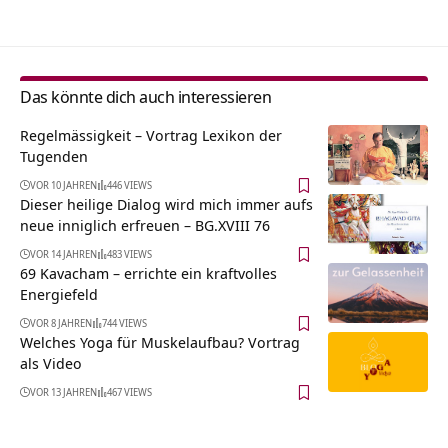
Das könnte dich auch interessieren
Regelmässigkeit – Vortrag Lexikon der
Tugenden
VOR 10 JAHREN
446 VIEWS
Dieser heilige Dialog wird mich immer aufs
neue inniglich erfreuen – BG.XVIII 76
VOR 14 JAHREN
483 VIEWS
69 Kavacham – errichte ein kraftvolles
Energiefeld
VOR 8 JAHREN
744 VIEWS
Welches Yoga für Muskelaufbau? Vortrag
als Video
VOR 13 JAHREN
467 VIEWS