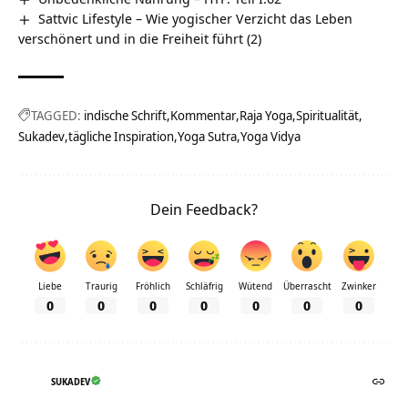
Sattvic Lifestyle – Wie yogischer Verzicht das Leben
verschönert und in die Freiheit führt (2)
TAGGED:
indische Schrift
Kommentar
Raja Yoga
Spiritualität
Sukadev
tägliche Inspiration
Yoga Sutra
Yoga Vidya
Dein Feedback?
Liebe
Traurig
Fröhlich
Schläfrig
Wütend
Überrascht
Zwinker
0
0
0
0
0
0
0
SUKADEV