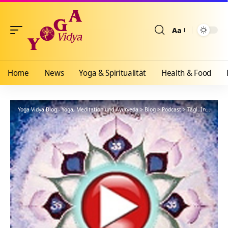
Aa
Größenänderun
Home
News
Yoga & Spiritualität
Health & Food
Yoga Vidya Blog - Yoga, Meditation und Ayurveda
>
Blog
>
Podcast
>
Tägl. Inspiration