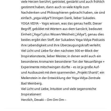
viele Herzen berührt, getröstet, gestärkt und auch fröhlich
gestimmt haben, dann auch so viele Köpfe zum
Nachdenken und Philosophieren gebracht haben, sie sind
einfach „yoga-vidya“!! Innigen Dank, lieber Sukadev.
YOGA VIDYA – Yogis wissen, was das genau heißt. Dieser
Begriff, gebildet mit Wörtern aus dem Sanskrit, bedeutet
Einheit („Yoga“) plus Wissen/Weisheit („Vidya“), genau dies
beides ergibt den Stoff, der Sukadevs Yoga-Vidya-Podcasts
ihre Lebendigkeit und ihre Überzeugungskraft verleiht.
Viel Licht und Liebe für den nächsten 500-er-Block der
Inspirationstexte, lieber Meister, in denen wohl auch ein
besonderes Aroma/ein besonderer Ton der Neuanfänge +
Experimente mitschwingen dürfte – es ist ja große Auf-
und Ausbauzeit mit dem spannenden „Projekt Shanti“, ein
Meilenstein in der Entwicklung der Yoga-Vidya-Zentrale
Bad Meinberg.
Viel Licht und Liebe, Intuition und viele segensreiche
Inspirationen!
Herzlich, Devaki – Om Om Om –