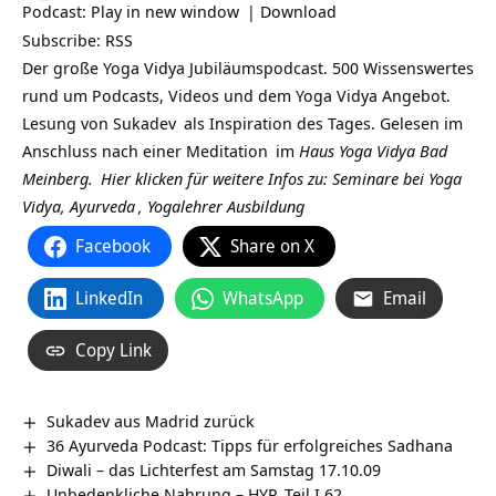
Podcast:
Play in new window
|
Download
Subscribe:
RSS
Der große Yoga Vidya Jubiläumspodcast. 500 Wissenswertes
rund um Podcasts, Videos und dem Yoga Vidya Angebot.
Lesung von
Sukadev
als Inspiration des Tages. Gelesen im
Anschluss nach einer
Meditation
im
Haus Yoga Vidya Bad
Meinberg.
Hier klicken für weitere Infos zu: Seminare bei
Yoga
Vidya,
Ayurveda
,
Yogalehrer Ausbildung
Facebook
Share on X
LinkedIn
WhatsApp
Email
Copy Link
Sukadev aus Madrid zurück
36 Ayurveda Podcast: Tipps für erfolgreiches Sadhana
Diwali – das Lichterfest am Samstag 17.10.09
Unbedenkliche Nahrung – HYP. Teil I.62