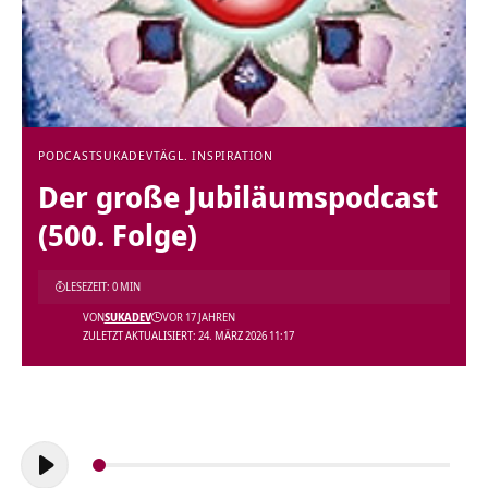
PODCAST
SUKADEV
TÄGL. INSPIRATION
Der große Jubiläumspodcast
(500. Folge)
LESEZEIT: 0 MIN
VON
SUKADEV
VOR 17 JAHREN
ZULETZT AKTUALISIERT: 24. MÄRZ 2026 11:17
Audio-
Player