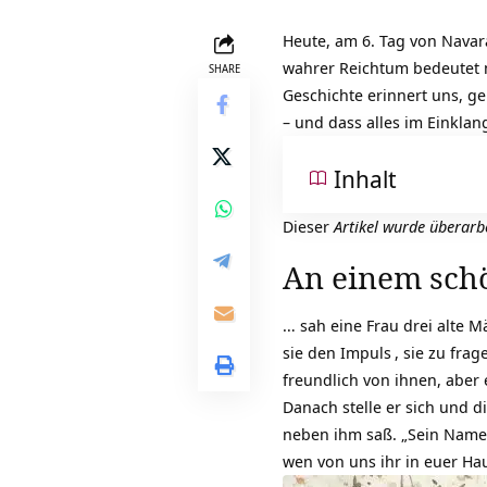
Heute, am 6. Tag von Navar
wahrer Reichtum bedeutet me
SHARE
Geschichte erinnert uns, g
– und dass alles im Einkla
Inhalt
Dieser
Artikel wurde überarb
An einem sch
… sah eine Frau drei alte M
sie den
Impuls
, sie zu fra
freundlich von ihnen, aber
Danach stelle er sich und 
neben ihm saß. „Sein Name i
wen von uns ihr in euer Ha