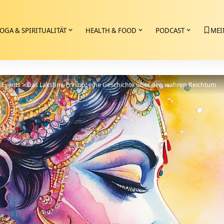
OGA & SPIRITUALITÄT
HEALTH & FOOD
PODCAST
MEI
>
Events
>
Das Lakshmi-Prinzip: eine Geschichte über den wahren Reichtum