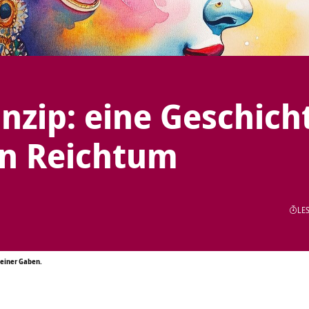
nzip: eine Geschich
n Reichtum
LES
deiner Gaben.