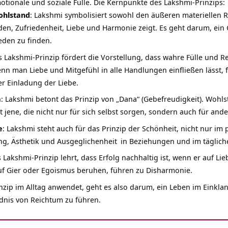
emotionale und soziale Fülle. Die Kernpunkte des Lakshmi-Prinzips:
ohlstand
: Lakshmi symbolisiert sowohl den äußeren materiellen 
ieden, Zufriedenheit, Liebe und Harmonie zeigt. Es geht darum, e
eden zu finden.
s Lakshmi-Prinzip fördert die Vorstellung, dass wahre Fülle und 
 man Liebe und Mitgefühl in alle Handlungen einfließen lässt, fo
er Einladung der Liebe.
a
: Lakshmi betont das Prinzip von „
Dana
“ (Gebefreudigkeit). Wohls
t jene, die nicht nur für sich selbst sorgen, sondern auch für ande
e
: Lakshmi steht auch für das Prinzip der Schönheit, nicht nur im
g, Ästhetik und
Ausgeglichenheit
in Beziehungen und im täglich
s Lakshmi-Prinzip lehrt, dass Erfolg nachhaltig ist, wenn er auf Li
auf Gier oder Egoismus beruhen, führen zu Disharmonie.
inzip
im Alltag anwendet, geht es also darum, ein Leben im Einkla
dnis von Reichtum zu führen.