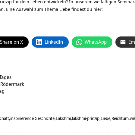
inzip für dein Leben entwickeln? In unserem vielfältigen Seminar
nn. Eine Auswahl zum Thema Liebe findest du hier:
Share on X
LinkedIn
WhatsApp
Em
 Tages
a Rödermark
rag
chaft
inspirierende Geschichte
Lakshmi
lakshmi-prinzip
Liebe
Reichtum
wi