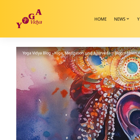
HOME
NEWS
Y
Yoga Vidya Blog - Yoga, Meditation und Ayurveda
>
Blog
>
News