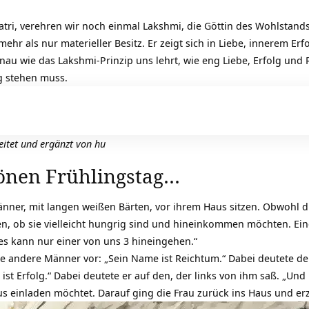
atri, verehren wir noch einmal Lakshmi, die Göttin des Wohlstand
hr als nur materieller Besitz. Er zeigt sich in Liebe, innerem Erf
enau wie das Lakshmi-Prinzip uns lehrt, wie eng Liebe, Erfolg un
ng stehen muss.
eitet und ergänzt von hu
önen Frühlingstag…
änner, mit langen weißen Bärten, vor ihrem Haus sitzen. Obwohl d
gen, ob sie vielleicht hungrig sind und hineinkommen möchten. Ei
 es kann nur einer von uns 3 hineingehen.“
die andere Männer vor: „Sein Name ist
Reichtum
.“ Dabei deutete de
st Erfolg.“ Dabei deutete er auf den, der links von ihm saß. „Und
us einladen möchtet. Darauf ging die Frau zurück ins Haus und e