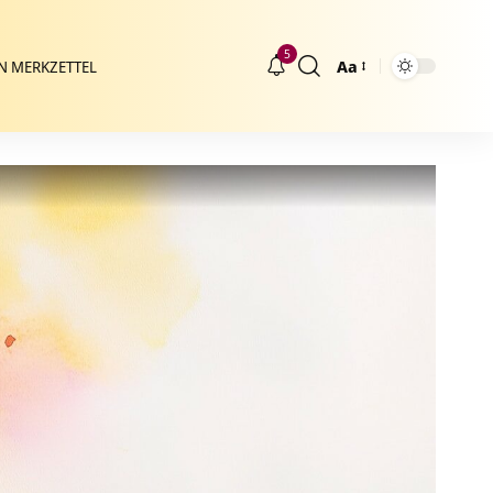
5
Aa
N MERKZETTEL
Größenänderung