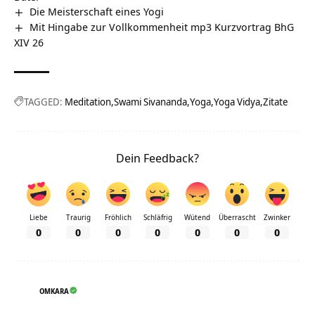
Die Meisterschaft eines Yogi
Mit Hingabe zur Vollkommenheit mp3 Kurzvortrag BhG
XIV 26
TAGGED:
Meditation
Swami Sivananda
Yoga
Yoga Vidya
Zitate
Dein Feedback?
Liebe
Traurig
Fröhlich
Schläfrig
Wütend
Überrascht
Zwinker
0
0
0
0
0
0
0
OMKARA