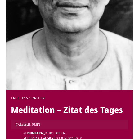
TÄGL. INSPIRATION
Meditation – Zitat des Tages
LESEZEIT: 0 MIN
VON
OMKARA
VOR 5 JAHREN
ZULETZT AKTUALISIERT: 23. JUNI 2020 08:50