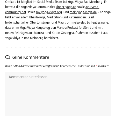
Omkara ist Mitglied im Social Media Team bei Yoga Vidya Bad Meinberg. Er
betreut die Yoga Vidya Communities
kinder-yoga.cc
sowie
ayurveda-
community.net
sowie
my.yoga-vidya.org
und
mein.yoga-vidya.de
- An Yoga
liebt er vor allem Bhakti-Yoga, Meditation und Kirtansingen. Er ist
leidenschaftlicher Obertonsänger und Maultrommelspieler. So liegt es nahe,
dass er im Yoga Vidya Hauptblog den Mantra Podcast fortführt und mit
neuen Beiträgen aus Mantra- und Kirtan Gesangsaufnahmen aus dem Haus
Yoga Vidya in Bad Meinberg bereichert.
Keine Kommentare
Deine E-Mail-Adresse wird nicht veröffentlicht.
Erforderliche Felder sind mit
*
markiert.