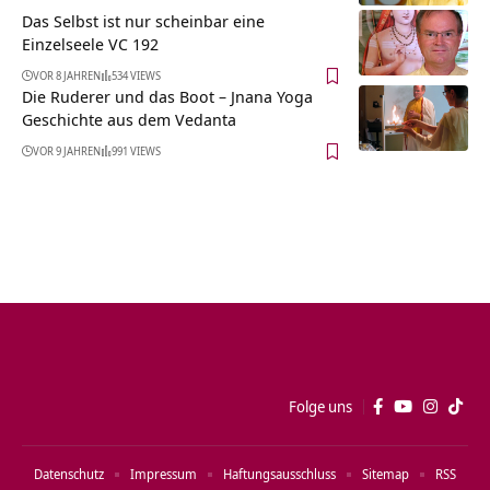
Das Selbst ist nur scheinbar eine
Einzelseele VC 192
VOR 8 JAHREN
534 VIEWS
Die Ruderer und das Boot – Jnana Yoga
Geschichte aus dem Vedanta
VOR 9 JAHREN
991 VIEWS
Folge uns
Datenschutz
Impressum
Haftungsausschluss
Sitemap
RSS