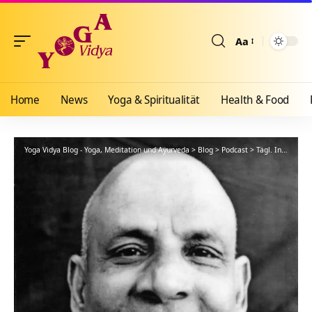
Aa
Größenänderun
Home
News
Yoga & Spiritualität
Health & Food
Yoga Vidya Blog - Yoga, Meditation und Ayurveda
>
Blog
>
Podcast
>
Tägl. Inspiration