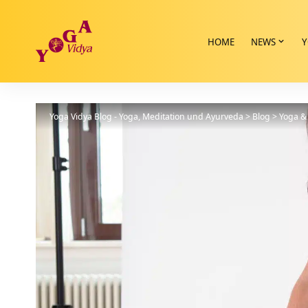
HOME
NEWS
Y
Yoga Vidya Blog - Yoga, Meditation und Ayurveda
>
Blog
>
Yoga & 