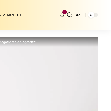
5
Aa
N MERKZETTEL
Größenänderung
Yogatherapie eingesetzt?