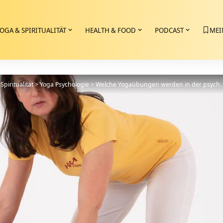
OGA & SPIRITUALITÄT
HEALTH & FOOD
PODCAST
MEI
Spiritualität
>
Yoga Psychologie
>
Welche Yogaübungen werden in der psych. 