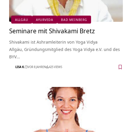
ALLGÄU
AYURVEDA
BAD MEINBERG
Seminare mit Shivakami Bretz
Shivakami ist Ashramleiterin von Yoga Vidya
Allgäu, Gründungsmitglied des Yoga Vidya e.V. und des
BYV…
LISA K.
VOR 8 JAHREN
425 VIEWS