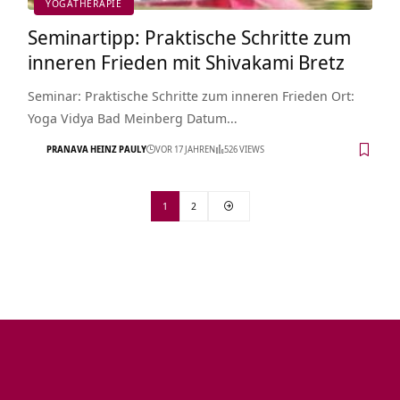
YOGATHERAPIE
Seminartipp: Praktische Schritte zum
inneren Frieden mit Shivakami Bretz
Seminar: Praktische Schritte zum inneren Frieden Ort:
Yoga Vidya Bad Meinberg Datum…
PRANAVA HEINZ PAULY
VOR 17 JAHREN
526 VIEWS
1
2