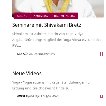
ALLGÄU
AYURVEDA
BAD MEINBERG
Seminare mit Shivakami Bretz
Shivakami ist Ashramleiterin von Yoga Vidya
Allgäu, Gründungsmitglied des Yoga Vidya e.V. und des
BYV…
LISA K.
VOR 7 JAHREN
505 VIEWS
Neue Videos
Yoga - Yogasequenz mit Katja: Standübungen für
Erdung und Gleichgewicht Finde zu…
OMKARA
VOR 12 JAHREN
546 VIEWS