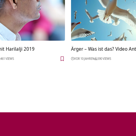
t Harilalji 2019
Ärger – Was ist das? Video An
461 VIEWS
VOR 10 JAHREN
590 VIEWS