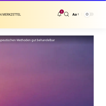
6
Aa
N MERKZETTEL
Größenänderung
rapeutischen Methoden gut behandelbar