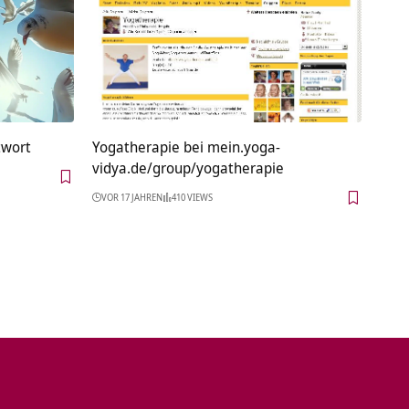
twort
Yogatherapie bei mein.yoga-
vidya.de/group/yogatherapie
VOR 17 JAHREN
410 VIEWS