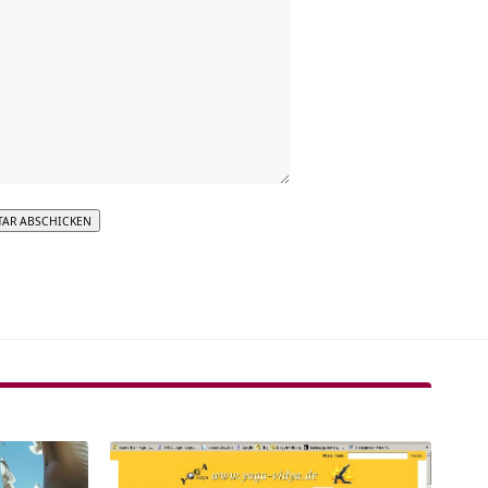
tive: