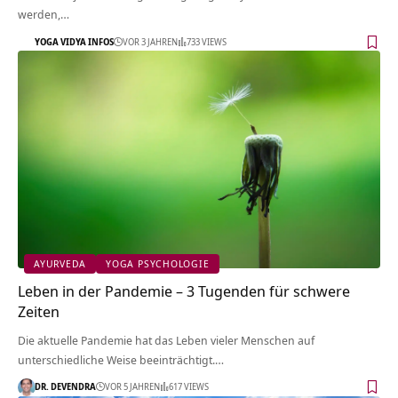
werden,…
YOGA VIDYA INFOS
VOR 3 JAHREN
733 VIEWS
AYURVEDA
YOGA PSYCHOLOGIE
Leben in der Pandemie – 3 Tugenden für schwere
Zeiten
Die aktuelle Pandemie hat das Leben vieler Menschen auf
unterschiedliche Weise beeinträchtigt.…
DR. DEVENDRA
VOR 5 JAHREN
617 VIEWS