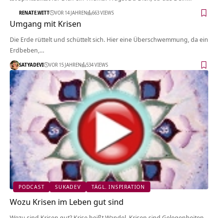
RENATE.WITT
VOR 14 JAHREN
663 VIEWS
Umgang mit Krisen
Die Erde rüttelt und schüttelt sich. Hier eine Überschwemmung, da ein
Erdbeben,…
SATYADEVI
VOR 15 JAHREN
534 VIEWS
PODCAST
SUKADEV
TÄGL. INSPIRATION
Wozu Krisen im Leben gut sind
Wozu sind Krisen gut? Krise heißt Wandel. Krisen sind Gelegenheiten