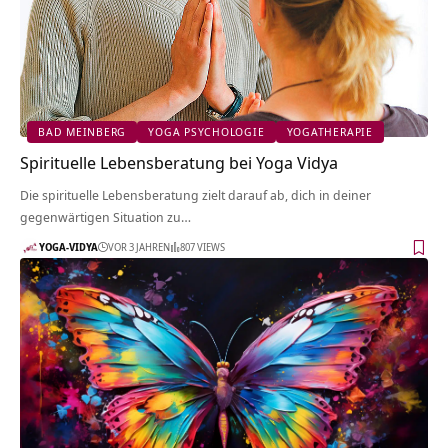
BAD MEINBERG
YOGA PSYCHOLOGIE
YOGATHERAPIE
Spirituelle Lebensberatung bei Yoga Vidya
Die spirituelle Lebensberatung zielt darauf ab, dich in deiner
gegenwärtigen Situation zu…
YOGA-VIDYA
VOR 3 JAHREN
807 VIEWS