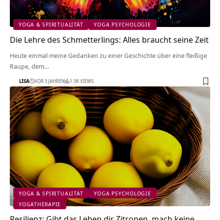
YOGA & SPIRITUALITÄT
YOGA PSYCHOLOGIE
Die Lehre des Schmetterlings: Alles braucht seine Zeit
Heute einmal meine Gedanken zu einer Geschichte über eine fleißige
Raupe, dem…
LISA
VOR 3 JAHREN
1.5K VIEWS
YOGA & SPIRITUALITÄT
YOGA PSYCHOLOGIE
YOGATHERAPIE
Resilienz: Gibt das Leben dir Zitronen, mach keine