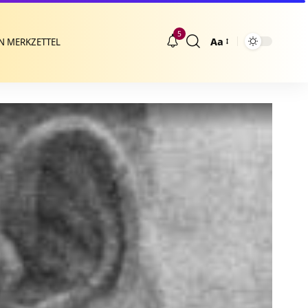
5
Aa
N MERKZETTEL
Größenänderung