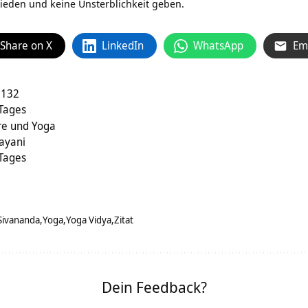
eden und keine Unsterblichkeit geben.
Share on X
LinkedIn
WhatsApp
Em
 132
 Tages
hre und Yoga
ayani
 Tages
Sivananda
Yoga
Yoga Vidya
Zitat
Dein Feedback?