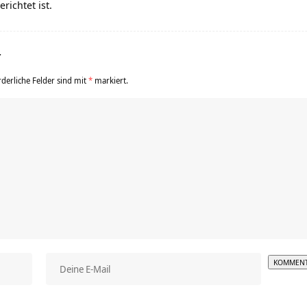
richtet ist.
r
rderliche Felder sind mit
*
markiert.
Alterna