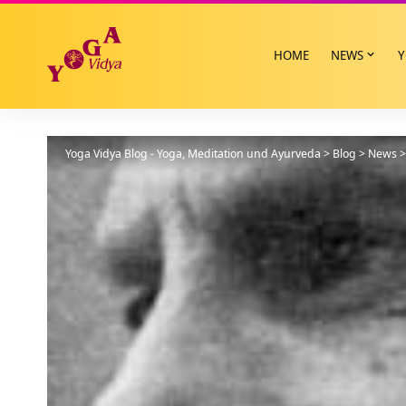
HOME
NEWS
Y
Yoga Vidya Blog - Yoga, Meditation und Ayurveda
>
Blog
>
News