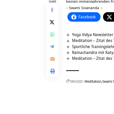
keinen immerwährenden Fri
SHARE
–
Swami Sivananda
–
Facebook
Yoga Vidya Newsletter
Meditation – Zitat des
Sportliche Trainingsle
Ramachandra mit Katy
Meditation – Zitat des
TAGGED:
Meditation
Swami 