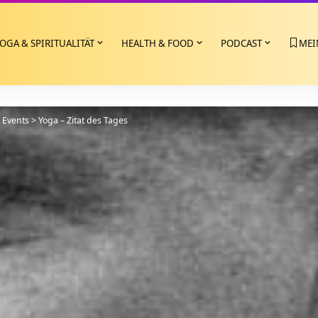
OGA & SPIRITUALITÄT
HEALTH & FOOD
PODCAST
MEI
>
Events
>
Yoga – Zitat des Tages