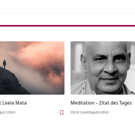
t Leela Mata
Meditation – Zitat des Tages
621 VIEWS
VOR 5 JAHREN
459 VIEWS