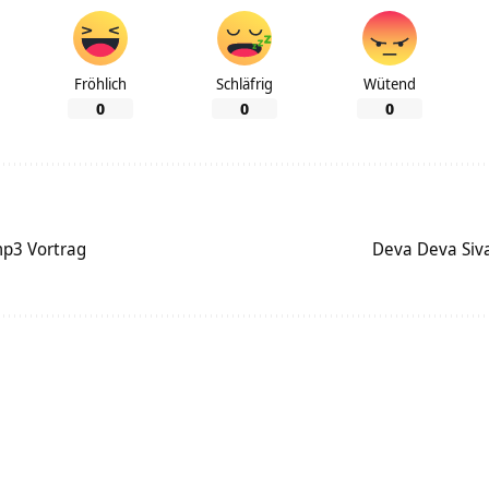
Fröhlich
Schläfrig
Wütend
0
0
0
mp3 Vortrag
Deva Deva Siv