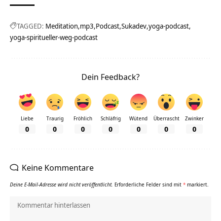
TAGGED:
Meditation
mp3
Podcast
Sukadev
yoga-podcast
yoga-spiritueller-weg-podcast
Dein Feedback?
Liebe
Traurig
Fröhlich
Schläfrig
Wütend
Überrascht
Zwinker
0
0
0
0
0
0
0
Keine Kommentare
Deine E-Mail-Adresse wird nicht veröffentlicht.
Erforderliche Felder sind mit
*
markiert.