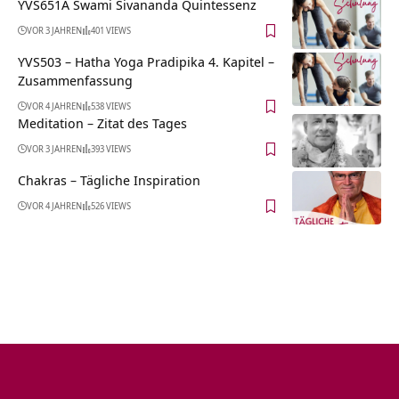
YVS651A Swami Sivananda Quintessenz
VOR 3 JAHREN
401 VIEWS
YVS503 – Hatha Yoga Pradipika 4. Kapitel –
Zusammenfassung
VOR 4 JAHREN
538 VIEWS
Meditation – Zitat des Tages
VOR 3 JAHREN
393 VIEWS
Chakras – Tägliche Inspiration
VOR 4 JAHREN
526 VIEWS