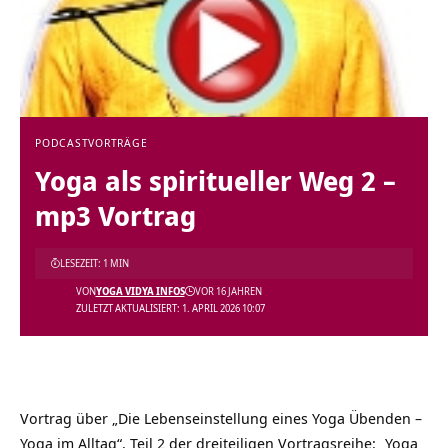
PODCAST
VORTRÄGE
Yoga als spiritueller Weg 2 –
mp3 Vortrag
LESEZEIT: 1 MIN
VON
YOGA VIDYA INFOS
VOR 16 JAHREN
ZULETZT AKTUALISIERT: 1. APRIL 2026 10:07
Vortrag über „Die Lebenseinstellung eines Yoga Übenden –
Yoga im Alltag“, Teil 2 der dreiteiligen Vortragsreihe: „
Yoga