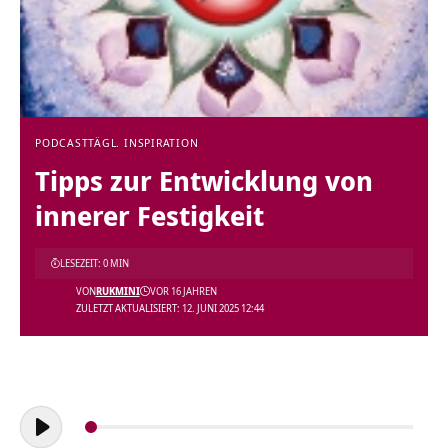
PODCAST
TÄGL. INSPIRATION
Tipps zur Entwicklung von
innerer Festigkeit
LESEZEIT: 0 MIN
VON
RUKMINI
VOR 16 JAHREN
ZULETZT AKTUALISIERT: 12. JUNI 2025 12:44
Audio-
Player