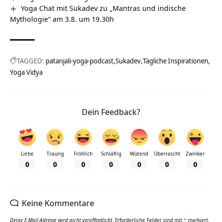
Yoga Chat mit Sukadev zu „Mantras und indische
Mythologie“ am 3.8. um 19.30h
TAGGED:
patanjali-yoga-podcast
Sukadev
Tägliche Inspirationen
Yoga Vidya
Dein Feedback?
Liebe
Traurig
Fröhlich
Schläfrig
Wütend
Überrascht
Zwinker
0
0
0
0
0
0
0
Keine Kommentare
Deine E-Mail-Adresse wird nicht veröffentlicht.
Erforderliche Felder sind mit
*
markiert.