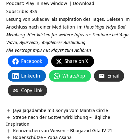
Podcast:
Play in new window
|
Download
Subscribe:
RSS
Lesung von
Sukadev
als Inspiration des Tages. Gelesen im
Anschluss nach einer
Meditation
im
Haus Yoga Vidya Bad
Meinberg.
Hier klicken für weitere Infos zu: Seminare bei Yoga
Vidya,
Ayurveda
,
Yogalehrer Ausbildung
Alle Vortrags mp3 mit Player zum Anhören
Facebook
Share on X
LinkedIn
WhatsApp
Email
Copy Link
Jaya Jagadambe mit Sonya vom Mantra Circle
Strebe nach der Gottverwirklichung – Tägliche
Inspiration
Kennzeichen von Weisen – Bhagavad Gita IV 21
Bogenschütze – Yoga Asana