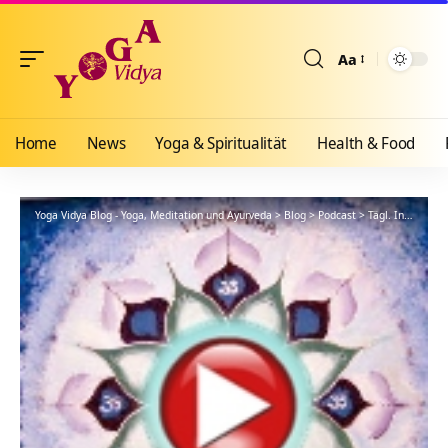
Aa
Größenänderun
Home
News
Yoga & Spiritualität
Health & Food
Yoga Vidya Blog - Yoga, Meditation und Ayurveda
>
Blog
>
Podcast
>
Tägl. Inspiration