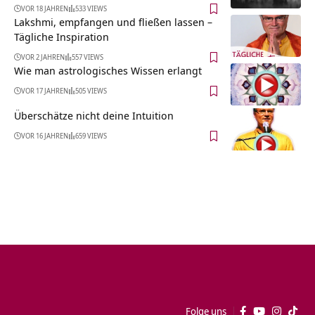
VOR 18 JAHREN
533 VIEWS
Lakshmi, empfangen und fließen lassen –
Tägliche Inspiration
VOR 2 JAHREN
557 VIEWS
Wie man astrologisches Wissen erlangt
VOR 17 JAHREN
505 VIEWS
Überschätze nicht deine Intuition
VOR 16 JAHREN
659 VIEWS
Folge uns