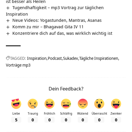
ist besser als Heilen
Tugendhaftigkeit – mp3 Vortrag zur täglichen
Inspiration
Neue Videos: Yogastunden, Mantras, Asanas
Komm zu mir – Bhagavad Gita IV 11
Konzentriere dich auf das, was wirklich wichtig ist
TAGGED:
Inspiration
Podcast
Sukadev
Tägliche Inspirationen
Vorträge mp3
Dein Feedback?
Liebe
Traurig
Fröhlich
Schläfrig
Wütend
Überrascht
Zwinker
5
0
0
0
0
0
0