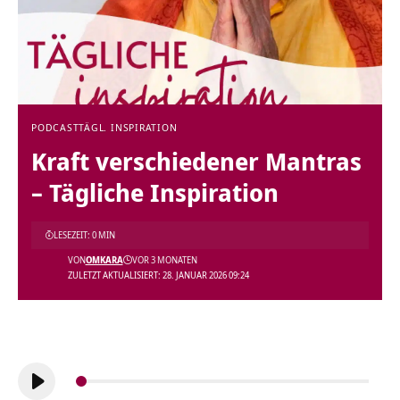
PODCAST
TÄGL. INSPIRATION
Kraft verschiedener Mantras
– Tägliche Inspiration
LESEZEIT: 0 MIN
VON
OMKARA
VOR 3 MONATEN
ZULETZT AKTUALISIERT: 28. JANUAR 2026 09:24
Audio-
Player