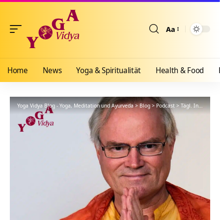
Aa
Größenänderun
Home
News
Yoga & Spiritualität
Health & Food
Yoga Vidya Blog - Yoga, Meditation und Ayurveda
>
Blog
>
Podcast
>
Tägl. Inspiration